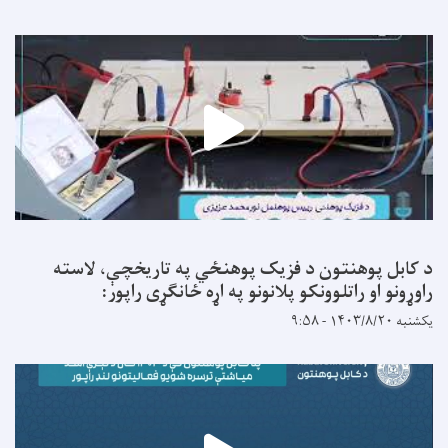
د کابل پوهنتون د فزیک پوهنځي په تاریخچې، لاسته
راوړونو او راتلوونکو پلانونو په اړه ځانګړی راپور:
یکشنبه ۱۴۰۳/۸/۲۰ - ۹:۵۸