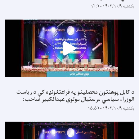
یکشنبه ۱۴۰۳/۱۰/۹ - ۱۶:۶
د کابل پوهنتون محصلینو په فراغتغونډه کې د ریاست
الوزراء سیاسي مرستیال مولوي عبدالکبیر صاحب:
یکشنبه ۱۴۰۳/۱۰/۹ - ۱۵:۵۶