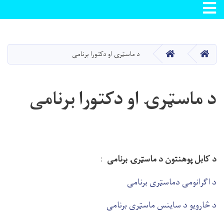
Toggle navigation
اصلي
منځپانګه
دانګل
کور
کور
د ماسټرۍ او دکتورا برنامی
د ماسټرۍ او دکتورا برنامی
د کابل پوهنتون د ماسټرۍ برنامی
:
د اګرانومی دماسټری برنامی
د څارویو د ساینس ماسټری برنامی