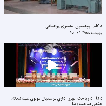
د کابل پوهنتون انجنیري پوهنځی
چهارشنبه ۱۴۰۴/۵/۸ - ۹:۸
د ا.ا.ا د ریاست الوزرا اداري مرستیال مولوي عبدالسلام
حنفي صاحب وینا: