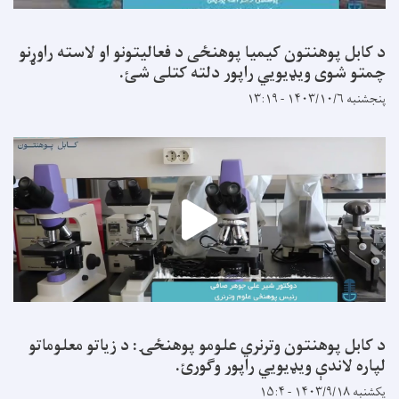
د کابل پوهنتون کیمیا پوهنځی د فعالیتونو او لاسته راوړنو
چمتو شوی ویډیویي راپور دلته کتلی شئ.
پنجشنبه ۱۴۰۳/۱۰/۶ - ۱۳:۱۹
د کابل پوهنتون وترنري علومو پوهنځۍ: د زیاتو معلوماتو
لپاره لاندې ویډیويي راپور وګورئ.
یکشنبه ۱۴۰۳/۹/۱۸ - ۱۵:۴