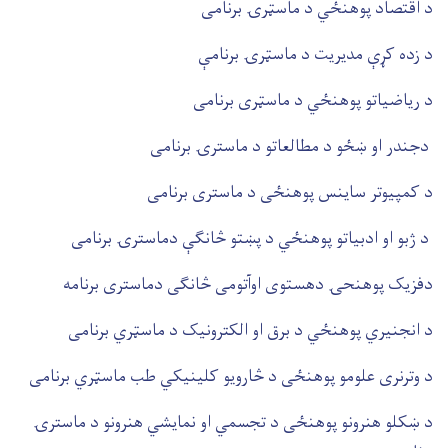
د اقتصاد پوهنځي د ماسټرۍ برنامی
د زده کړې مدیریت د ماسټرۍ برنامې
د ریاضیاتو پوهنځي د ماسټری برنامی
دجندر او ښځو د مطالعاتو د ماسترۍ برنامی
د کمپیوتر ساینس پوهنځی د ماستری برنامی
د ژبو او ادبیاتو پوهنځي د پښتو څانګې دماسترۍ برنامی
دفزیک پوهنحۍ دهستوی اوآتومی څانګی دماستری برنامه
د انجنیري پوهنځي د برق او الکترونیک د ماسټري برنامی
د وترنری علومو پوهنځی د څارویو کلینیکي طب ماسټري برنامی
د ښکلو هنرونو پوهنځی د تجسمي او نمایشي هنرونو د ماسترۍ