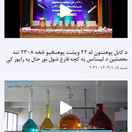
د کابل پوهنتون له ۲۲ ویشت پوهنځیو څخه ۲۳۰۸ تنه
محصلین د لیسانس په کچه فارغ شول نور حال په راپور کې
شنبه ۱۴۰۳/۱۰/۸ - ۹:۲۶