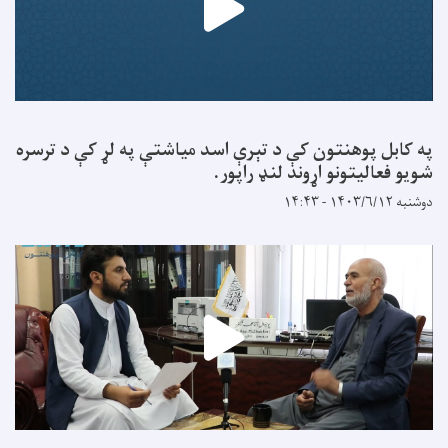
په کابل پوهنتون کې د تېرې اسد میاشتې په لړ کې د ترسره
شویو فعالیتونو اړوند لنډ راپور.
دوشنبه ۱۴۰۳/۶/۱۲ - ۱۴:۴۳