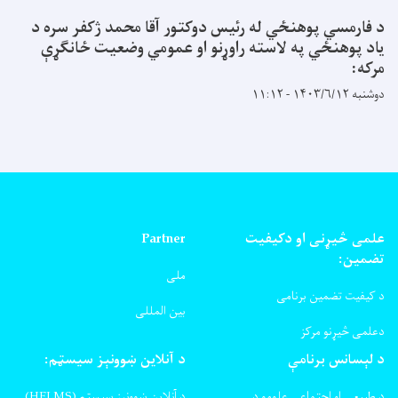
د فارمسي پوهنځي له رئیس دوکتور آقا محمد ژکفر سره د
یاد پوهنځي په لاسته راوړنو او عمومي وضعیت ځانګړې
مرکه:
دوشنبه ۱۴۰۳/۶/۱۲ - ۱۱:۱۲
علمی څیړنی او دکیفیت
Partner
تضمین:
ملی
د کیفیت تضمین برنامی
بین المللی
دعلمی څیړنو مرکز
د لېسانس برنامې
د آنلاین ښوونېز سیسټم:
د طبیعي او اجتماعي علومو د
د آنلاین ښوونېز سیسټم (HELMS)