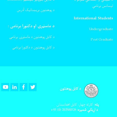
لېسانس برنامې
د پوهنتون بریښنالیک آدرس
International Students
د ماسټرۍ او دکتورا برنامی :
Undergraduate
د کابل پوهنتون د ماسټرۍ برنامی
Post Graduate
د کابل پوهنتون د دکتورا برنامی
Youtube
LinkedIn
Facebook
Twitter
د کابل پوهنتون
پته:
کارته چهار، کابل افغانستان
د اړیکې شمېره:
202500326
(0) 93+