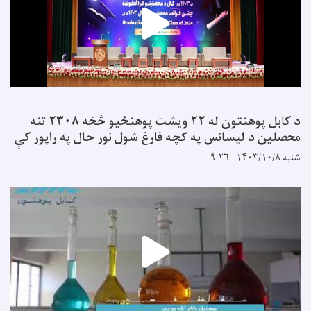
د کابل پوهنتون له ۲۲ ویشت پوهنځیو څخه ۲۳۰۸ تنه
محصلین د لیسانس په کچه فارغ شول نور حال په راپور کې
شنبه ۱۴۰۳/۱۰/۸ - ۹:۲۶