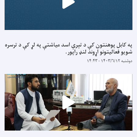
په کابل پوهنتون کې د تېرې اسد میاشتې په لړ کې د ترسره
شویو فعالیتونو اړوند لنډ راپور.
دوشنبه ۱۴۰۳/۶/۱۲ - ۱۴:۴۳