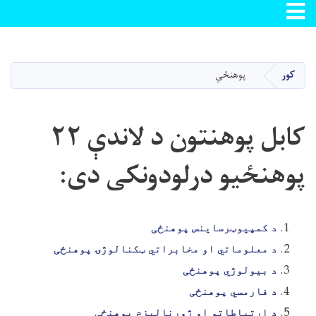
Toggle navigation
اصلي
منځپانګه
دانګل
کور
پوهنځي
کابل پوهنتون د لاندې ۲۲
پوهنځیو درلودونکی دی:
د کمپیوټرساینس پوهنځی
د معلوماتي او مخابراتي ټکنالوژۍ پوهنځی
د بیولوژي پوهنځی
د فارمسي پوهنځی
د ارتباطاتو او ژورنالېزم پوهنځی