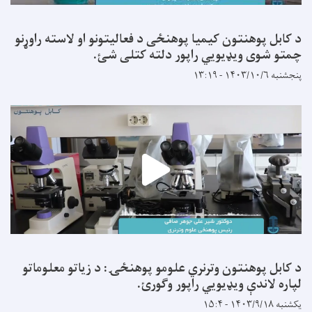
د کابل پوهنتون کیمیا پوهنځی د فعالیتونو او لاسته راوړنو
چمتو شوی ویډیویي راپور دلته کتلی شئ.
پنجشنبه ۱۴۰۳/۱۰/۶ - ۱۳:۱۹
د کابل پوهنتون وترنري علومو پوهنځۍ: د زیاتو معلوماتو
لپاره لاندې ویډیويي راپور وګورئ.
یکشنبه ۱۴۰۳/۹/۱۸ - ۱۵:۴