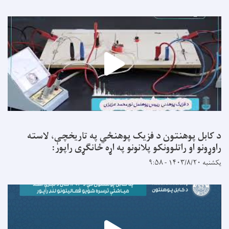
د کابل پوهنتون د فزیک پوهنځي په تاریخچې، لاسته
راوړونو او راتلوونکو پلانونو په اړه ځانګړی راپور:
یکشنبه ۱۴۰۳/۸/۲۰ - ۹:۵۸