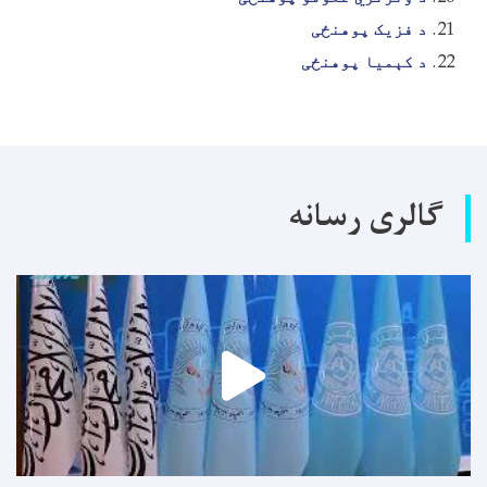
د فزیک پوهنځی
د کېمیا پوهنځی
گالری رسانه