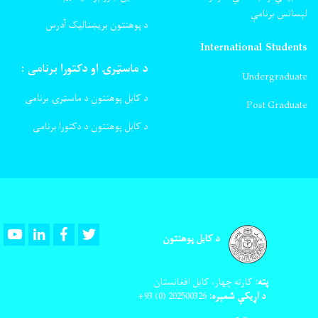
لېسانس برنامې
د پوهنتون بریښنالیک آدرس
International Students
د ماسټرۍ او دکتورا برنامی :
Undergraduate
د کابل پوهنتون د ماسټرۍ برنامی
Post Graduate
د کابل پوهنتون د دکتورا برنامی
Youtube
LinkedIn
Facebook
Twitter
د کابل پوهنتون
پته:
کارته چهار، کابل افغانستان
د اړیکې شمېره:
202500326
(0) 93+