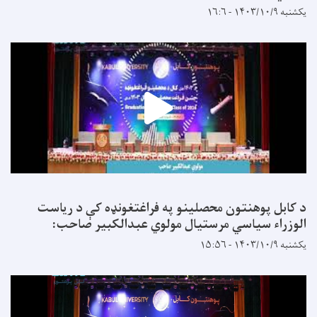
یکشنبه ۱۴۰۳/۱۰/۹ - ۱۶:۶
د کابل پوهنتون محصلینو په فراغتغونډه کې د ریاست
الوزراء سیاسي مرستیال مولوي عبدالکبیر صاحب:
یکشنبه ۱۴۰۳/۱۰/۹ - ۱۵:۵۶