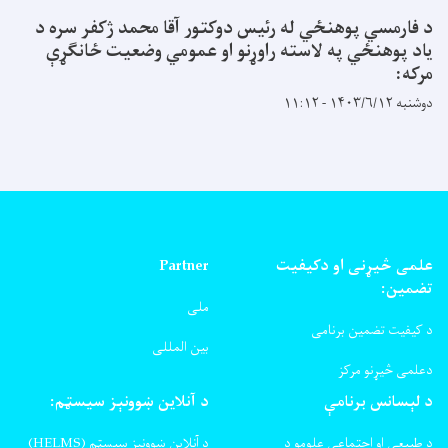
د فارمسي پوهنځي له رئیس دوکتور آقا محمد ژکفر سره د
یاد پوهنځي په لاسته راوړنو او عمومي وضعیت ځانګړې
مرکه:
دوشنبه ۱۴۰۳/۶/۱۲ - ۱۱:۱۲
علمی څیړنی او دکیفیت
Partner
تضمین:
ملی
د کیفیت تضمین برنامی
بین المللی
دعلمی څیړنو مرکز
د لېسانس برنامې
د آنلاین ښوونېز سیسټم:
د طبیعي او اجتماعي علومو د
د آنلاین ښوونېز سیسټم (HELMS)