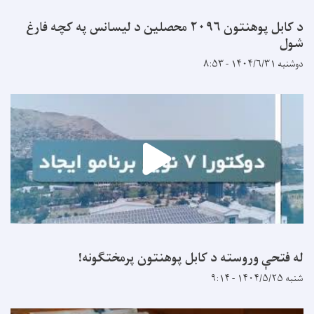
د کابل پوهنتون ۲۰۹۶ محصلین د لیسانس په کچه فارغ
شول
دوشنبه ۱۴۰۴/۶/۳۱ - ۸:۵۳
له فتحې وروسته د کابل پوهنتون پرمختګونه!
شنبه ۱۴۰۴/۵/۲۵ - ۹:۱۴