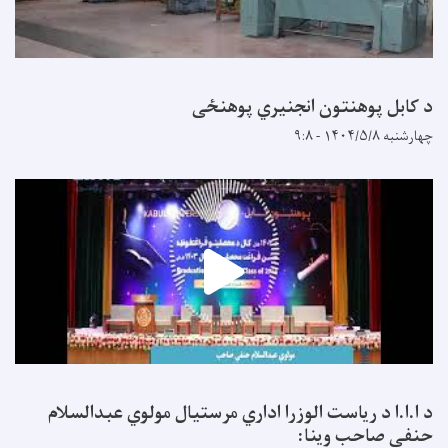
د کابل پوهنتون انجنیري پوهنځی
چهارشنبه ۱۴۰۴/۵/۸ - ۹:۸
د ا.ا.ا د ریاست الوزرا اداري مرستیال مولوي عبدالسلام
حنفي صاحب وینا: