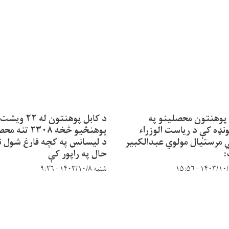
 پوهنتون محصلینو په
د کابل پوهنتون له ۲۲ ویشت
نډه کې د ریاست الوزراء
پوهنځیو څخه ۲۳۰۸ ت
مرستیال مولوي عبدالکبیر
د لیسانس په کچه فارغ شول ن
حال په راپور کې
شنبه ۱۴۰۳/۱۰/۸ - ۹:۲۶