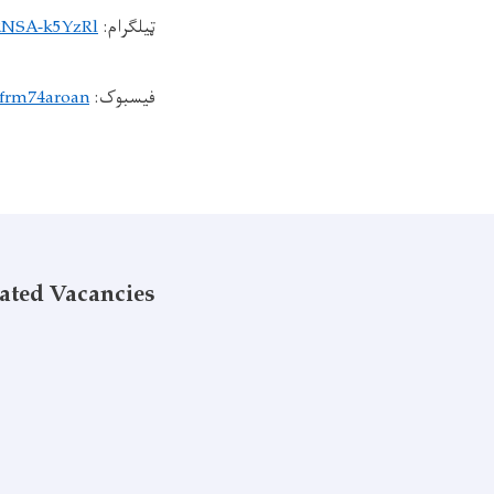
ټیلګرام:
2NSA-k5YzRl
فیسبوک:
/frm74aroan
ated Vacancies