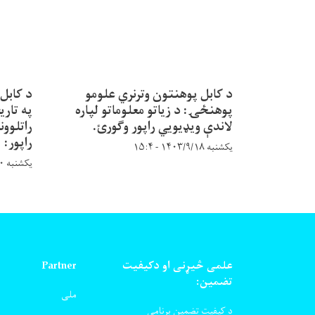
د کابل پوهنتون وترنري علومو
د کابل
پوهنځۍ: د زیاتو معلوماتو لپاره
په تاری
لاندې ویډیويي راپور وګورئ.
راتلوون
راپور:
یکشنبه ۱۴۰۳/۹/۱۸ - ۱۵:۴
یکشنبه ۱۴۰۳/۸/۲۰ - ۹:۵۸
علمی څیړنی او دکیفیت
Partner
تضمین:
ملی
د کیفیت تضمین برنامی