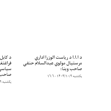
د ا.ا.ا د ریاست الوزرا اداري
د کابل
مرستیال مولوي عبدالسلام حنفي
فراغتغو
صاحب وینا:
سیاسي 
صاحب:
یکشنبه ۱۴۰۳/۱۰/۹ - ۱۶:۶
یکشنبه ۱۴۰۳/۱۰/۹ - ۱۵:۵۶