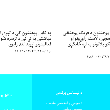
 پوهنتون د فزیک پوهنځي
په کابل پوهنتون کې د تېرې ا
خچې، لاسته راوړونو او
میاشتې په لړ کې د ترسره شوی
کو پلانونو په اړه ځانګړی
فعالیتونو اړوند لنډ راپور.
دوشنبه ۱۴۰۳/۶/۱۲ - ۱۴:۴۳
د لېسانس برنامې
د کابل پو
د طبیعي او اجتماعي علومو د
لېسانس برنامې