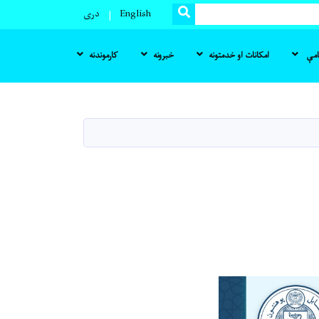
SEARCH
English
دری
نامې
امکانات او خدمتونه
خبرونه
کارموندنه