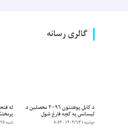
گالری رسانه
د کابل پوهنتون ۲۰۹۶ محصلین د
له فتح
لیسانس په کچه فارغ شول
پرمختګ
دوشنبه ۱۴۰۴/۶/۳۱ - ۸:۵۳
شنبه ۱۴۰۴/۵/۲۵ - ۹:۱۴