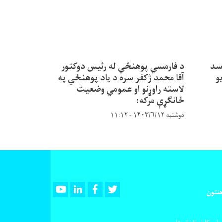
سد
د فارمسي پوهنځي له رئیس دوکتور
و
آقا محمد ژکفر سره د یاد پوهنځي په
لاسته راوړنو او عمومي وضعیت
ځانګړې مرکه:
دوشنبه ۱۴۰۳/۶/۱۲ - ۱۱:۱۲
Youtube
LinkedIn
Facebook
Twitter
هنتون