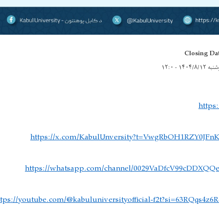
Closing Da
 ۱۴۰۴/۸/۱۲ - ۱۲:۰
https
https://x.com/KabulUnversity?t=VwgRbOH1RZY0JF
https://whatsapp.com/channel/0029VaDfcV99cDDXQQ
ttps://youtube.com/@kabuluniversityofficial-f2t?si=63RQqs4z6