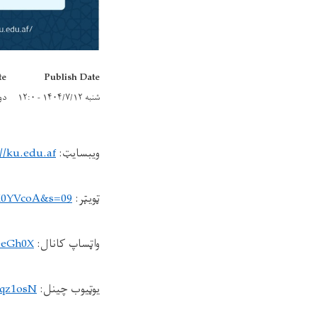
te
Publish Date
شنبه ۱۴۰۴/۷/۱۲ - ۱۲:۰
دوشنبه
ویبسایټ:
://ku.edu.af
ټویټر:
nK0YVcoA&s=09
واټساپ کانال:
eeGh0X
یوټیوب چینل:
Rqz1osN