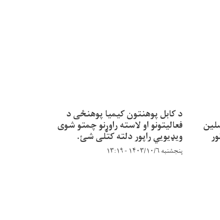
د کابل پوهنتون کیمیا پوهنځی د
نه محصلین
فعالیتونو او لاسته راوړنو چمتو شوی
ور
ویډیویي راپور دلته کتلی شئ.
پنجشنبه ۱۴۰۳/۱۰/۶ - ۱۳:۱۹