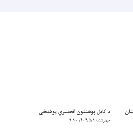
تان
د کابل پوهنتون انجنیري پوهنځی
چهارشنبه ۱۴۰۴/۵/۸ - ۹:۸