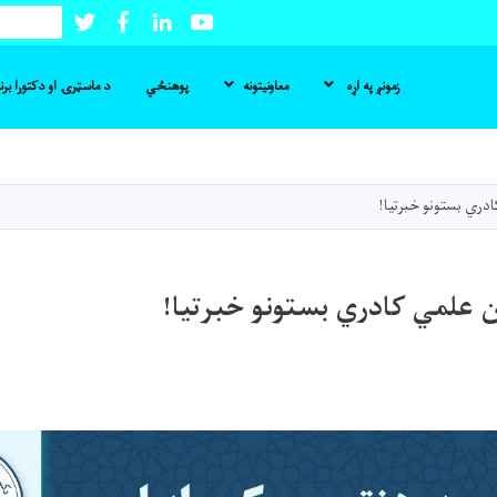
Twitter
Facebook
LinkedIn
Youtube
لټون
زمونږ په اړه
معاونیتونه
پوهنځي
د ماسټرۍ او دکتورا بر
اصلي
منځپانګه
دانګل
دري بستونو خبرتیا!
ن علمي کادري بستونو خبرتیا!