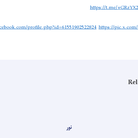
https://t.me/+GRzYX
facebook.com/profile.php?id=61551902522824
https://pic.x.com
Rel
نور