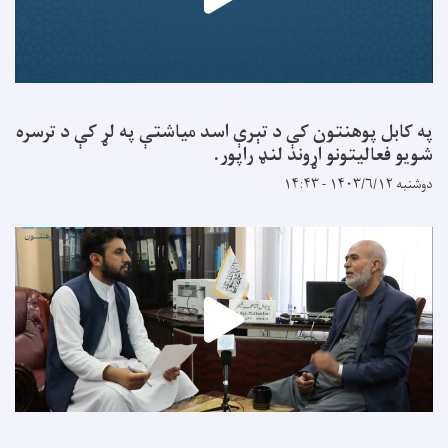
په کابل پوهنتون کې د تېرې اسد میاشتې په لړ کې د ترسره
شویو فعالیتونو اړوند لنډ راپور.
دوشنبه ۱۴۰۳/۶/۱۲ - ۱۴:۴۳