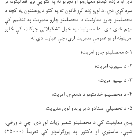
دی او د زده کونکو معیارونو او تجربو ته په کتو یې ډیر فعالیتونه تر
سره کړي دي. د لوړو زده کړو قانون ته په کتو د پوهنتون په کچه د
محصلینو چارو معاونیت د محصلینو چارو مدیریت په تنظیم کې
مهم ځای دی. دا معاونیت په خپل تشکیلاتي چوکاټ کې څلور
امریتونه او یو عمومي مدیریت لري، چې عبارت دي له:
۱-د محصلینو چارو امریت؛
۲- د سپورټ امریت؛
۳- د لیلیو امریت؛
۴- د محصلینو خدمتونو د همغږۍ امریت؛
۵- د تحصیلي اسنادو د برابرېدو لوی مدیریت.
پدې معاونیت کې د محصلینو شمېر زیات لوړ دی، چې د ورځې،
شپې، ماسټري او دکتورا په پروګرامونو کې تقریبآ (۲۵۰۰۰)