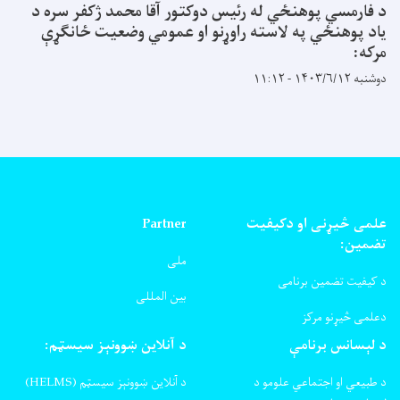
د فارمسي پوهنځي له رئیس دوکتور آقا محمد ژکفر سره د
یاد پوهنځي په لاسته راوړنو او عمومي وضعیت ځانګړې
مرکه:
دوشنبه ۱۴۰۳/۶/۱۲ - ۱۱:۱۲
علمی څیړنی او دکیفیت
Partner
تضمین:
ملی
د کیفیت تضمین برنامی
بین المللی
دعلمی څیړنو مرکز
د لېسانس برنامې
د آنلاین ښوونېز سیسټم:
د طبیعي او اجتماعي علومو د
د آنلاین ښوونېز سیسټم (HELMS)