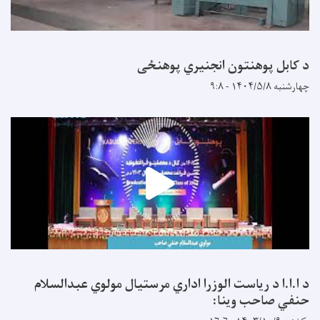
د کابل پوهنتون انجنیري پوهنځی
چهارشنبه ۱۴۰۴/۵/۸ - ۹:۸
د ا.ا.ا د ریاست الوزرا اداري مرستیال مولوي عبدالسلام
حنفي صاحب وینا: