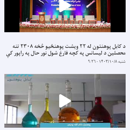
د کابل پوهنتون له ۲۲ ویشت پوهنځیو څخه ۲۳۰۸ تنه
محصلین د لیسانس په کچه فارغ شول نور حال په راپور کې
شنبه ۱۴۰۳/۱۰/۸ - ۹:۲۶