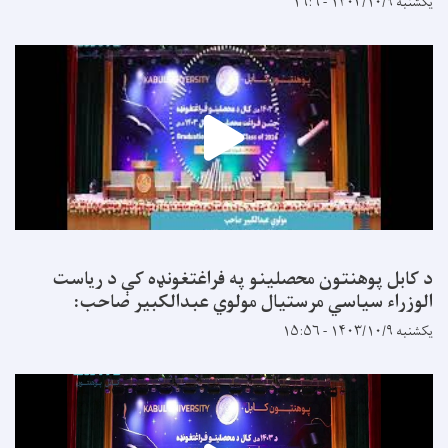
یکشنبه ۱۴۰۳/۱۰/۹ - ۱۶:۶
د کابل پوهنتون محصلینو په فراغتغونډه کې د ریاست
الوزراء سیاسي مرستیال مولوي عبدالکبیر صاحب:
یکشنبه ۱۴۰۳/۱۰/۹ - ۱۵:۵۶