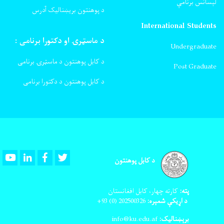
لېسانس برنامې
د پوهنتون بریښنالیک آدرس
International Students
د ماسټرۍ او دکتورا برنامی :
Undergraduate
د کابل پوهنتون د ماسټرۍ برنامی
Post Graduate
د کابل پوهنتون د دکتورا برنامی
Youtube
LinkedIn
Facebook
Twitter
د کابل پوهنتون
پته:
کارته چهار، کابل افغانستان
د اړیکې شمېره:
202500326
(0) 93+
برېښنالیک:
info@ku.edu.af