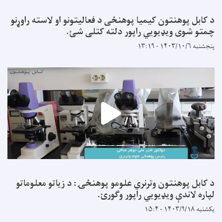
د کابل پوهنتون کیمیا پوهنځی د فعالیتونو او لاسته راوړنو
چمتو شوی ویډیویي راپور دلته کتلی شئ.
پنجشنبه ۱۴۰۳/۱۰/۶ - ۱۳:۱۹
د کابل پوهنتون وترنري علومو پوهنځۍ: د زیاتو معلوماتو
لپاره لاندې ویډیويي راپور وګورئ.
یکشنبه ۱۴۰۳/۹/۱۸ - ۱۵:۴