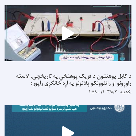
د کابل پوهنتون د فزیک پوهنځي په تاریخچې، لاسته
راوړونو او راتلوونکو پلانونو په اړه ځانګړی راپور:
یکشنبه ۱۴۰۳/۸/۲۰ - ۹:۵۸