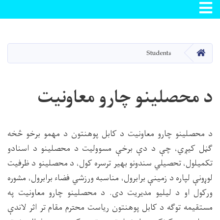
Toggle navigation
اصلي
منځپانګه
دانګل
کور
Students
د محصلینو چارو معاونیت
د محصلینو چارو معاونیت د کابل پوهنتون د مهمو برخو څخه
ګڼل کیږي، چې د دې برخې مسوولیت د محصلینو د اسنادو
تکمیلول، تحصیلي سندونو بهیر ترسره کول، د محصلینو د ظرفیت
لوړونې لپاره د زمینې برابرول، مناسبه ورزشي فضاء برابرول، مشوره
ورکول او د لیلیو مدیریت دی. د محصلینو چارو معاونیت په
مستقیمه توګه د کابل پوهنتون ریاست محترم مقام تر اثر لاندې