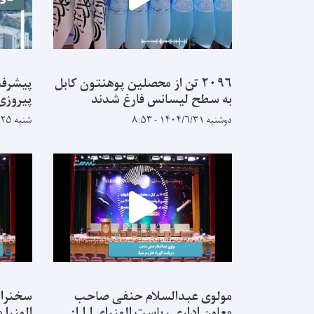
۲۰۹۶ تن از محصلین پوهنتون کابل
پیشرفت
به سطح لیسانس فارغ شدند
پیروزی
دوشنبه ۱۴۰۴/۶/۳۱ - ۸:۵۳
شنبه ۱۴۰۴/۵/۲۵ - ۹:۱۴
مولوی عبدالسلام حنفی صاحب
سخنران
معاون اداری ریاست الوزرای ا.ا.ا:
الوزرا