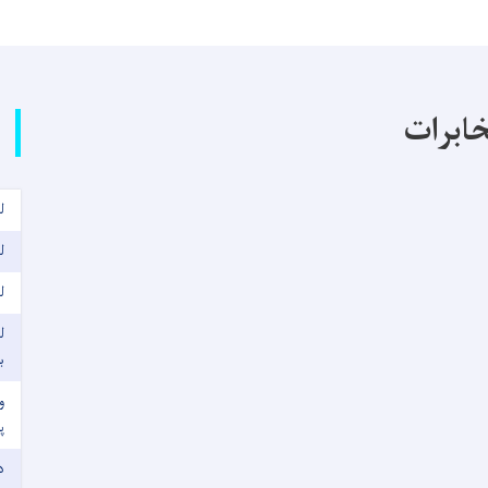
خابرات
ل
ل
ل
ل
ب
و
پ
د