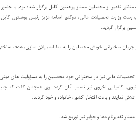
 منظور تقدیر از محصلین ممتاز پوهنتون کابل برګزار شده بود، با حضو
.رست وزارت تحصیلات عالی، دوکتور اسامه عزیز رئیس پوهنتون کابل
ین برګزار ګردید.
 جریان سخنرانی خویش محصلین را به مطالعه، پلان سازی، هدف‌ ساختن
تحصیلات عالی نیز در سخنرانی خود محصلین را به مسؤولیت‌ های دینی
 دنیوی، کامیابی اخروی نیز نصیب آنان ګردد. وی همچنان ګفت که چن
تلاش نمایند و باعث افتخار کشور، خانواده و خود ګردند.
تاز تقدیرنام ه‌ها و جوایز نیز توزیع شد.