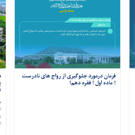
فرمان درمورد جلوگیری از رواج های نادرست
د
! ماده اول ! فقره دهم!
پ
ت
م
ا
ن
ا