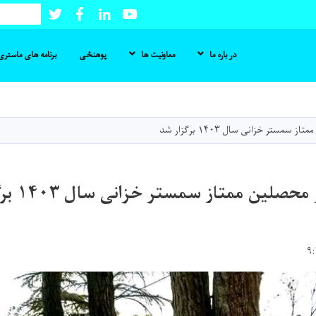
Twitter
Facebook
LinkedIn
Youtube
Search
در باره ما
معاونیت ها
پوهنځی
برنامه های ماستری 
Skip
to
main
سمستر خزانی سال ۱۴۰۳ برګزار شد
content
صلین ممتاز سمستر خزانی سال ۱۴۰۳ برګزار شد