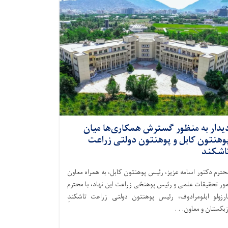
یدار به منظور گسترش همکاری‌ها میان
وهنتون کابل و پوهنتون دولتی زراعت
اشکند
حترم دکتور اسامه عزیز، رئیس پوهنتون کابل، به همراه معاون
مور تحقیقات علمی و رئیس پوهنځی زراعت این نهاد، با محترم
ارزولو ابلومرادوف، رئیس پوهنتون دولتی زراعت تاشکندِ
زبکستان و معاون. . .