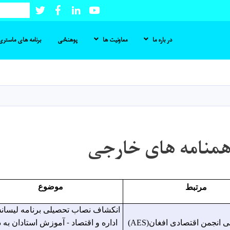
Twitter
Facebook
LinkedIn
Youtube
Search
در باره ما
معاونیت ها
پوهنځی
برنامه های ماستری 
Skip
to
main
content
منامه های خارجی
مرتبط
موضوع
انکشاف نصاب تحصیلی برنامه لیسان
انجمن اقتصادی افغان(AES)
اداره و اقتصاد - آموزش استادان به 