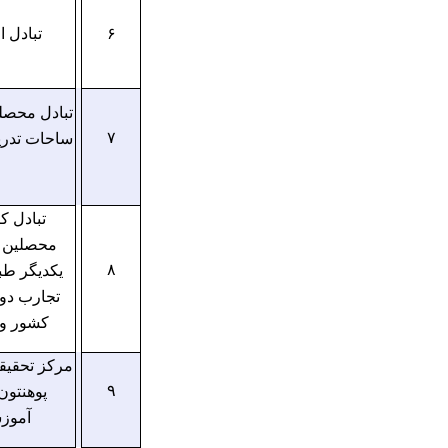
تبادل 
۶
تبادل محصل
ساحات تدری
۷
تبادل ک
محصلین د
یکدیگر طب
۸
تجارب دو
کشور و 
مرکز تحقیق
پوهنتون
۹
آموزش