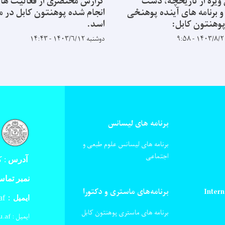
ویژه از تاریخچه، دست
گزارش مختصری از فعالیت ها
و برنامه های آینده پوهنځی
انجام شده پوهنتون کابل در ما
وهنتون کابل:
اسد.
دوشنبه ۱۴۰۳/۶/۱۲ - ۱۴:۴۳
برنامه های لیسانس
برنامه های لیسانس علوم طبعی و
اجتماعی
آدرس
:
کا
نمبر تما
Intern
برنامه‌های ماستری و دکتورا
af
ایمیل :
برنامه های ماستری پوهنتون کابل
ایمیل : verification@ku.edu.af