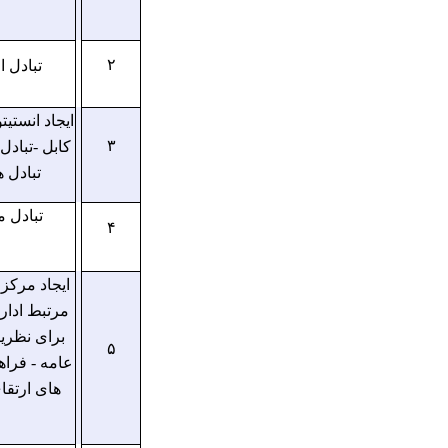
تبادل 
۲
ایجاد انست
کابل -تباد
۳
تبادل 
تبادل 
۴
ایجاد مرکز
مرتبط ادار
برای نظری
۵
عامه - فرا
های ارتقا