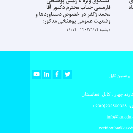
ی
گفتگوی ویژه با رئیس پوهنځی
ه
فارمسی جناب محترم دکتور آقا
محمد ژکفر در خصوص دستاوردها و
وضعیت عمومی پوهنځی مذکور:
دوشنبه ۱۴۰۳/۶/۱۲ - ۱۱:۱۲
Youtube
LinkedIn
Facebook
Twitter
پوهنتون کابل
رته چهار , کابل افغانستان
س
:
202500326(0)93 +
info@ku.edu.