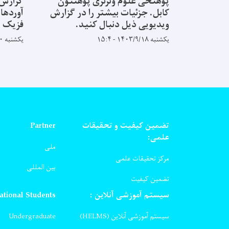
پوهنځی علوم وترنری پوهنتون
گزارش 
کابل. جزئیات بیشتر را در گزارش
آوردها 
ویدیویی ذیل دنبال کنید.
فزیک پ
یکشنبه ۱۴۰۳/۹/۱۸ - ۱۵:۴
یکشنبه ۱۴۰۳/۸/۲۰ - ۹:۵۸
تضمین کیفیت و تحقیقات
Partner
علمی:
ملی
مرکز تحقیقات علمی
بین المللی
تضمین کیفیت
سیستم آموزشی آنلاین :
ational Students
سیستم آموزشی آنلاین (HELMS)
Undergraduate