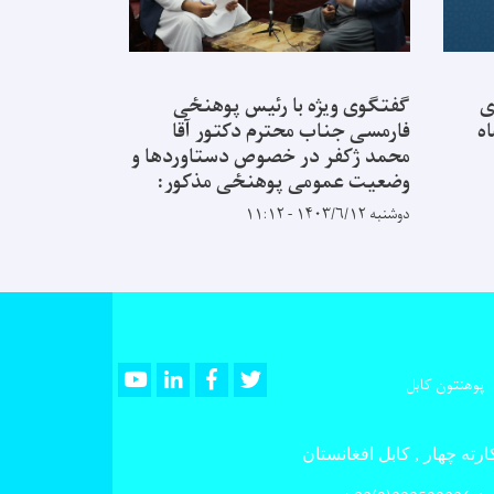
ی
گفتگوی ویژه با رئیس پوهنځی
ه
فارمسی جناب محترم دکتور آقا
محمد ژکفر در خصوص دستاوردها و
وضعیت عمومی پوهنځی مذکور:
دوشنبه ۱۴۰۳/۶/۱۲ - ۱۱:۱۲
Youtube
LinkedIn
Facebook
Twitter
پوهنتون کابل
رته چهار , کابل افغانستان