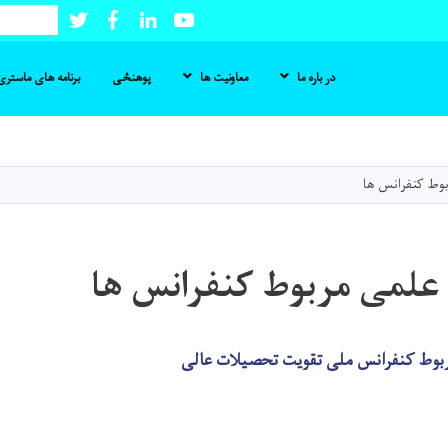
Twitter
Facebook
LinkedIn
Youtube
Search
در باره ما
معاونیت ها
پوهنځی
برنامه های ماستری 
Skip
to
main
وط کنفرانس ها
content
علمی مربوط کنفرانس ها