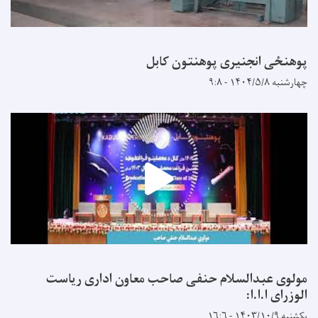
پوهنځی انجنیری پوهنتون کابل
چهارشنبه ۱۴۰۴/۵/۸ - ۹:۸
مولوی عبدالسلام حنفی صاحب معاون اداری ریاست
الوزرای ا.ا.ا:
یکشنبه ۱۴۰۳/۱۰/۹ - ۱۶:۶