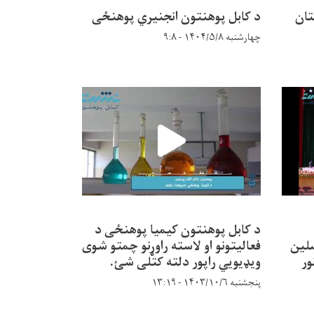
تان
د کابل پوهنتون انجنیري پوهنځی
چهارشنبه ۱۴۰۴/۵/۸ - ۹:۸
د کابل پوهنتون کیمیا پوهنځی د
نه محصلین
فعالیتونو او لاسته راوړنو چمتو شوی
ور
ویډیویي راپور دلته کتلی شئ.
پنجشنبه ۱۴۰۳/۱۰/۶ - ۱۳:۱۹