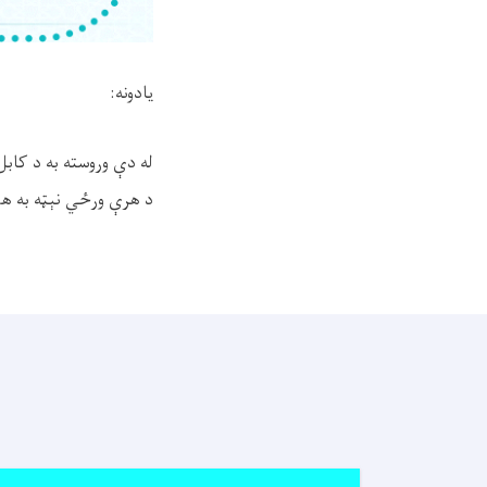
یادونه:
له دې وروسته به د کابل
د هرې ورځي نېټه به هم