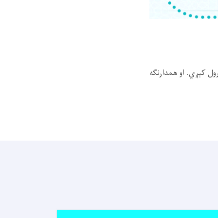
رول کېږي. او همدارنګه