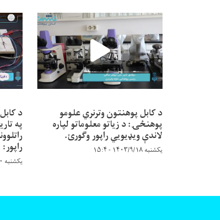
د کابل پوهنتون وترنري علومو
د کابل
پوهنځۍ: د زیاتو معلوماتو لپاره
په تاری
لاندې ویډیويي راپور وګورئ.
راتلوون
راپور:
یکشنبه ۱۴۰۳/۹/۱۸ - ۱۵:۴
یکشنبه ۱۴۰۳/۸/۲۰ - ۹:۵۸