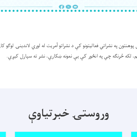
 پوهنتون په نشراتي فعالیتونو کې د نشراتو آمریت له لوري لاندينۍ لوګو کا
، لکه څرنګه چي په انځور کې یې نمونه ښکاري، نشر ته سپارل کیږي.
وروستۍ خبرتیاوې