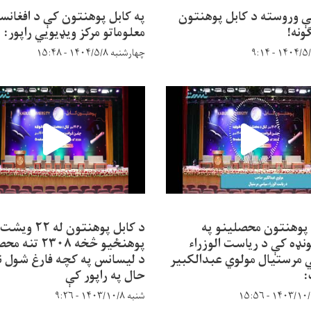
ې وروسته د کابل پوهنتون
په کابل پوهنتون کې د افغانس
ونه!
معلوماتو مرکز ویډیويي راپور:
چهارشنبه ۱۴۰۴/۵/۸ - ۱۵:۴۸
 پوهنتون محصلینو په
د کابل پوهنتون له ۲۲ ویشت
نډه کې د ریاست الوزراء
پوهنځیو څخه ۲۳۰۸ ت
مرستیال مولوي عبدالکبیر
د لیسانس په کچه فارغ شول ن
حال په راپور کې
شنبه ۱۴۰۳/۱۰/۸ - ۹:۲۶