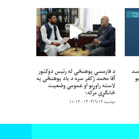
سد
د فارمسي پوهنځي له رئیس دوکتور
و
آقا محمد ژکفر سره د یاد پوهنځي په
لاسته راوړنو او عمومي وضعیت
ځانګړې مرکه:
دوشنبه ۱۴۰۳/۶/۱۲ - ۱۱:۱۲