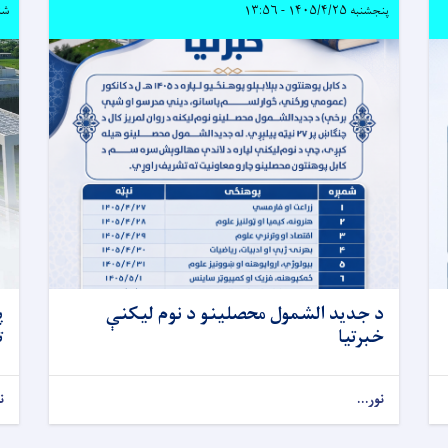
پنجشنبه ۱۴۰۵/۴/۲۵ - ۱۳:۵۶
شنبه ۴/۶
د جدید الشمول محصلینو د نوم لیکنې
پ
خبرتیا
ت
نور...
ن