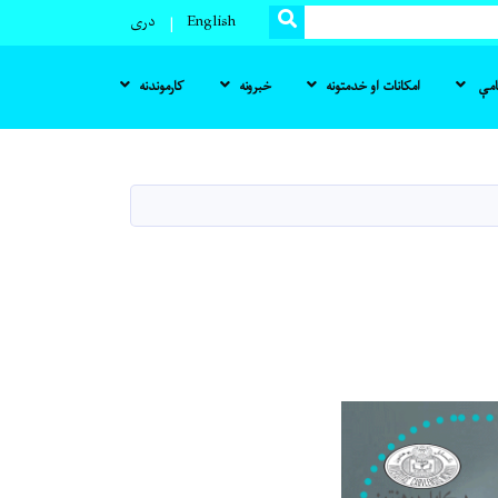
SEARCH
English
دری
نامې
امکانات او خدمتونه
خبرونه
کارموندنه