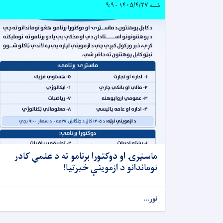
شنبه ۱۴۰۵/۴/۲۷ - ۹:۹
ماسټرۍ او دوکتورا برنامو ته د علمي کادر
نوماندانو د ازموینې خبرتیا!
نور...