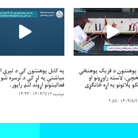
 پوهنتون د فزیک پوهنځي
په کابل پوهنتون کې د تېرې ا
خچې، لاسته راوړونو او
میاشتې په لړ کې د ترسره شوی
کو پلانونو په اړه ځانګړی
فعالیتونو اړوند لنډ راپور.
دوشنبه ۱۴۰۳/۶/۱۲ - ۱۴:۴۳