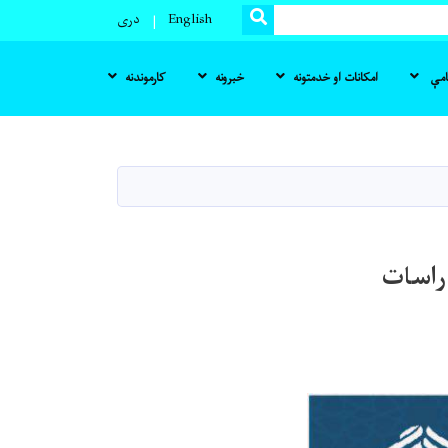
SEARCH
English
دری
نامې
امکانات او خدمتونه
خبرونه
کارموندنه
دراسات