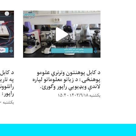
د کابل پوهنتون وترنري علومو
د کابل
پوهنځۍ: د زیاتو معلوماتو لپاره
په تاری
لاندې ویډیويي راپور وګورئ.
راتلوون
راپور:
یکشنبه ۱۴۰۳/۹/۱۸ - ۱۵:۴
یکشنبه ۱۴۰۳/۸/۲۰ - ۹:۵۸