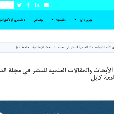
Twitter
Facebook
LinkedIn
Youtube
لټون
زمونږ په اړه
معاونیتونه
پوهنځي
د ماسټرۍ او دکتورا بر
اصلي
منځپانګه
دانګل
 الأبحاث والمقالات العلمية للنشر في مجلة الدراسات الإسلامية – جامعة كابل
الأبحاث والمقالات العلمية للنشر في مجلة ال
معة كابل