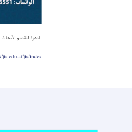
الدعوة لتقديم الأبحاث 
//jis.edu.af/jis/index