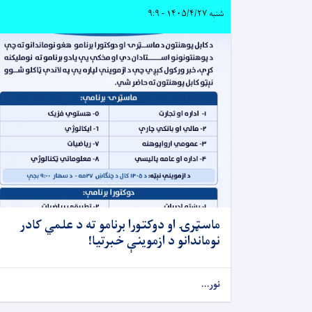
شنبه ۱۴۰۵/۴/۲۷ - ۹:۹
ماسټرۍ او دوکتورا برنامو ته د علمي کادر
نوماندانو د ازموینې خبرتیا!
نور...