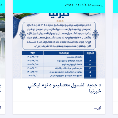
پنجشنبه ۱۴۰۵/۴/۲۵ - ۱۳:۵۶
شنبه ۴/۶
د جدید الشمول محصلینو د نوم لیکنې
پ
خبرتیا
ت
نور...
ن