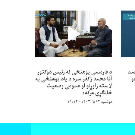
سد
د فارمسي پوهنځي له رئیس دوکتور
و
آقا محمد ژکفر سره د یاد پوهنځي په
لاسته راوړنو او عمومي وضعیت
ځانګړې مرکه:
دوشنبه ۱۴۰۳/۶/۱۲ - ۱۱:۱۲