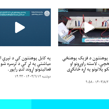
 پوهنتون د فزیک پوهنځي
په کابل پوهنتون کې د تېرې ا
خچې، لاسته راوړونو او
میاشتې په لړ کې د ترسره شوی
کو پلانونو په اړه ځانګړی
فعالیتونو اړوند لنډ راپور.
دوشنبه ۱۴۰۳/۶/۱۲ - ۱۴:۴۳