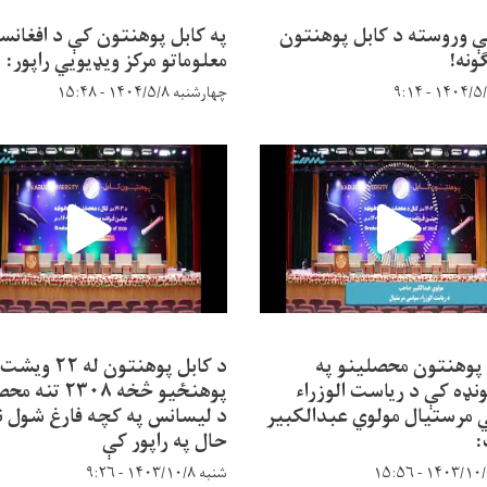
ې وروسته د کابل پوهنتون
په کابل پوهنتون کې د افغانس
ونه!
معلوماتو مرکز ویډیويي راپور:
چهارشنبه ۱۴۰۴/۵/۸ - ۱۵:۴۸
 پوهنتون محصلینو په
د کابل پوهنتون له ۲۲ ویشت
نډه کې د ریاست الوزراء
پوهنځیو څخه ۲۳۰۸ ت
مرستیال مولوي عبدالکبیر
د لیسانس په کچه فارغ شول ن
حال په راپور کې
شنبه ۱۴۰۳/۱۰/۸ - ۹:۲۶