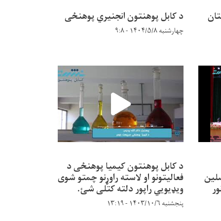
تان
د کابل پوهنتون انجنیري پوهنځی
چهارشنبه ۱۴۰۴/۵/۸ - ۹:۸
د کابل پوهنتون کیمیا پوهنځی د
نه محصلین
فعالیتونو او لاسته راوړنو چمتو شوی
ور
ویډیویي راپور دلته کتلی شئ.
پنجشنبه ۱۴۰۳/۱۰/۶ - ۱۳:۱۹