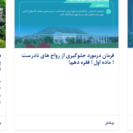
فرمان درمورد جلوگیری از رواج های نادرست
د
! ماده اول ! فقره دهم!
پ
ت
م
ا
ن
ا
بیشتر
ب