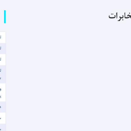
خابرات
ل
ل
ل
ل
ب
و
پ
د
س
سی