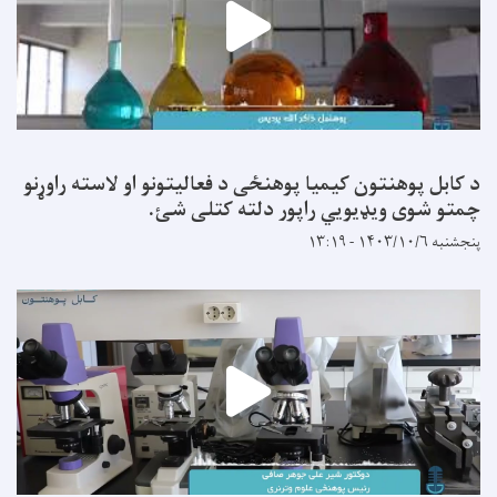
د کابل پوهنتون کیمیا پوهنځی د فعالیتونو او لاسته راوړنو
چمتو شوی ویډیویي راپور دلته کتلی شئ.
پنجشنبه ۱۴۰۳/۱۰/۶ - ۱۳:۱۹