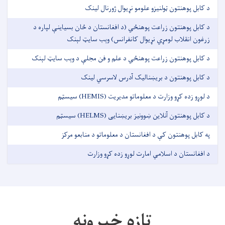
د کابل پوهنتون ټولنیزو علومو نړیوال ژورنال لینک
د کابل پوهنتون زراعت پوهنځي (د افغانستان د ځان بسیاینې لپاره د
زرغون انقلاب لومړي نړیوال کانفرانس) وېب سایټ لېنک
د کابل پوهنتون زراعت پوهنځي د علم و فن مجلې د وېب سایټ لېنک
د کابل پوهنتون د بریښنالیک آدرس لاسرسي لینک
د لوړو زده کړو وزارت د معلوماتو مدیریت (HEMIS) سیسټم
د کابل پوهنتون آنلاین ښوونيز بریښنایی (HELMS) سیسټم
په کابل پوهنتون کې د افغانستان د معلوماتو د منابعو مرکز
د افغانستان د اسلامي امارت لوړو زده کړو وزارت
تازه خبرونه