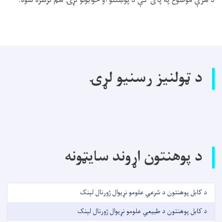
د ټولنیز رسنیو لړۍ
د پوهنتون اړوند سایټونه
د کابل پوهنتون د شرعي علومو نړیوال ژورنال لېنک
د کابل پوهنتون د طبیعي علومو نړیوال ژورنال لېنک