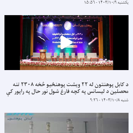
یکشنبه ۱۴۰۳/۱۰/۹ - ۱۵:۵۶
د کابل پوهنتون له ۲۲ ویشت پوهنځیو څخه ۲۳۰۸ تنه
محصلین د لیسانس په کچه فارغ شول نور حال په راپور کې
شنبه ۱۴۰۳/۱۰/۸ - ۹:۲۶