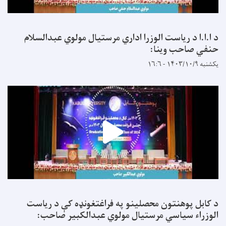
د ا.ا.ا د ریاست الوزرا اداري مرستیال مولوي عبدالسلام
حنفي صاحب وینا:
یکشنبه ۱۴۰۳/۱۰/۹ - ۱۶:۶
د کابل پوهنتون محصلینو په فراغتغونډه کې د ریاست
الوزراء سیاسي مرستیال مولوي عبدالکبیر صاحب: