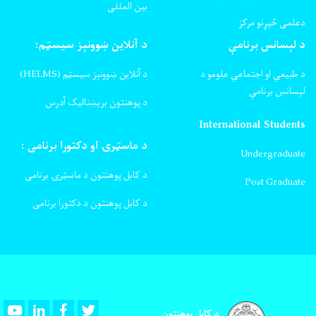
بین المللی
دعلمی څیړنو مرکز
د لېسانس برنامې
د آنلاین ښوونېز سیسټم:
د طبیعي او اجتماعي علومو د
د آنلاین ښوونېز سیسټم (HELMS)
لېسانس برنامې
د پوهنتون بریښنالیک آدرس
International Students
د ماسټرۍ او دکتورا برنامی :
Undergraduate
د کابل پوهنتون د ماسټرۍ برنامی
Post Graduate
د کابل پوهنتون د دکتورا برنامی
Youtube
LinkedIn
Facebook
Twitter
د کابل پوهنتون