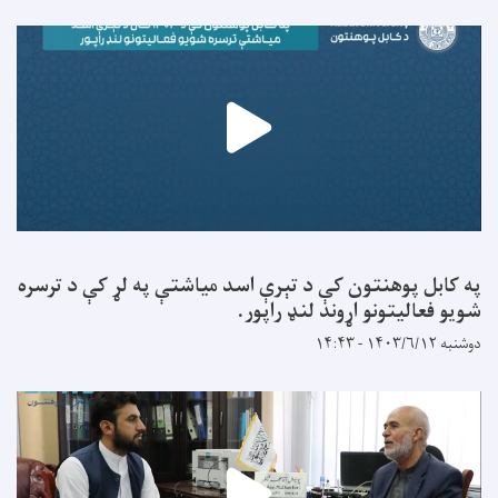
په کابل پوهنتون کې د تېرې اسد میاشتې په لړ کې د ترسره
شویو فعالیتونو اړوند لنډ راپور.
دوشنبه ۱۴۰۳/۶/۱۲ - ۱۴:۴۳