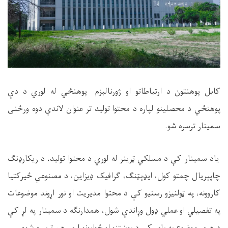
کابل پوهنتون د ارتباطاتو او ژورنالېزم پوهنځي له لوري د دې
پوهنځي د محصلینو لپاره د محتوا تولید تر عنوان لاندې دوه ورځنی
سمینار ترسره شو.
یاد سمینار کې د مسلکي ټرینر له لوري د محتوا تولید، د ریکارډنګ
چاپېریال چمتو کول، ایډېټنګ، ګرافیک ډیزاین، د مصنوعي ځیرکتیا
کاروونه، په ټولنیزو رسنیو کې د محتوا مدیریت او نور اړوند موضوعات
په تفصیلي او عملي ډول وړاندې شول، همدارنګه د سمینار په لړ کې
د هرې موضوع په پای کې د پوښتنو او ځوابونو لړۍ هم ترسره شوه.