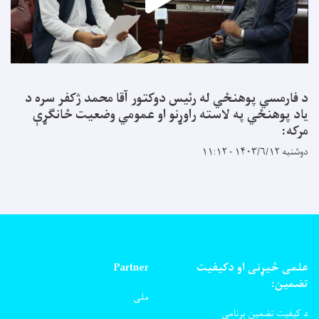
د فارمسي پوهنځي له رئیس دوکتور آقا محمد ژکفر سره د
یاد پوهنځي په لاسته راوړنو او عمومي وضعیت ځانګړې
مرکه:
دوشنبه ۱۴۰۳/۶/۱۲ - ۱۱:۱۲
علمی څیړنی او دکیفیت
Partner
تضمین:
ملی
د کیفیت تضمین برنامی