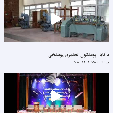
د کابل پوهنتون انجنیري پوهنځی
چهارشنبه ۱۴۰۴/۵/۸ - ۹:۸