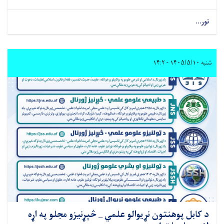
نور...
شنبه ۱۴۰۵/۵/۱۰ - ۱۴:۲
د کابل پوهنتون نړیوالو علمي _ څېړنیزو مجلو په اړه