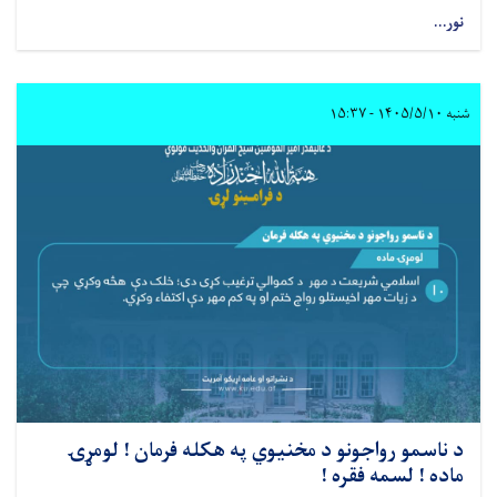
نور...
شنبه ۱۴۰۵/۵/۱۰ - ۱۵:۳۷
د ناسمو رواجونو د مخنیوي په هکله فرمان ! لومړۍ
ماده ! لسمه فقره !