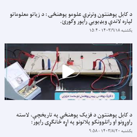
د کابل پوهنتون وترنري علومو پوهنځۍ: د زیاتو معلوماتو
لپاره لاندې ویډیويي راپور وګورئ.
یکشنبه ۱۴۰۳/۹/۱۸ - ۱۵:۴
د کابل پوهنتون د فزیک پوهنځي په تاریخچې، لاسته
راوړونو او راتلوونکو پلانونو په اړه ځانګړی راپور:
یکشنبه ۱۴۰۳/۸/۲۰ - ۹:۵۸