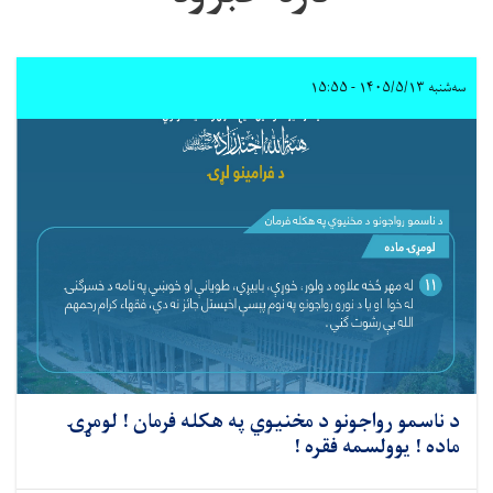
سه‌شنبه ۱۴۰۵/۵/۱۳ - ۱۵:۵۵
د ناسمو رواجونو د مخنیوي په هکله فرمان ! لومړۍ
ماده ! یوولسمه فقره !