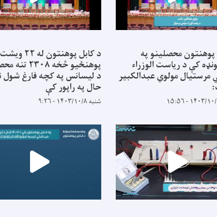
 پوهنتون محصلینو په
د کابل پوهنتون له ۲۲ ویشت
نډه کې د ریاست الوزراء
پوهنځیو څخه ۲۳۰۸ ت
مرستیال مولوي عبدالکبیر
د لیسانس په کچه فارغ شول ن
حال په راپور کې
شنبه ۱۴۰۳/۱۰/۸ - ۹:۲۶