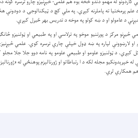
 کاردونو له مهمو دندو ځخه یوه هم علمی- څېړنیزو چارو ترسره کونه 
 علم پرمختيا ته پاملرنه کېږي، په ملي کچ د ټيکنالوجۍ د دودونې هڅ
څېړنې د عامولو او د ښه کولو په موخه د تدريس بهر ځيرل کېږي.
 څيړنو مرکز د پورتنیو موخو په ترلاسي او په طبيعي او ټولنيزو څان
م او لارښوونې لپاره په ښه ډول خپلې چارې ترسره کوي. علمي څېړنی
کل کېږي، د ټولنیزو علومو او طبیعي علومو په نامه دوو جلا جلا مجلو
 له خپرېدونکیو مجله لکه د ا رتباطاتو او ژورنالېزم پوهنځي له «ژورنال
هم همکاري لري.