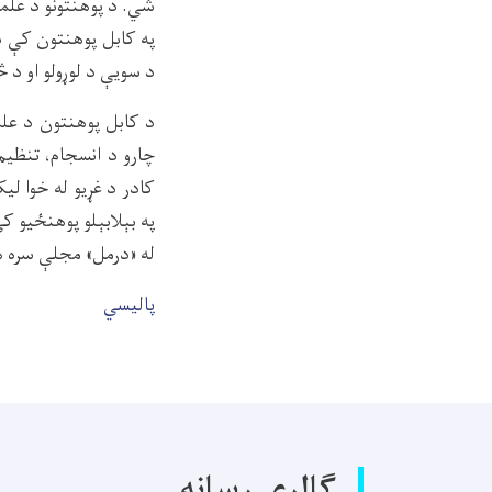
شي. د پوهنتونو د علمي
په کابل پوهنتون کې د
د سويې د لوړولو او د 
د کابل پوهنتون د علمي
چارو د انسجام، تنظی
کادر د غړیو له خوا لی
په بېلابېلو پوهنځيو کې
له «درمل» مجلې سره 
پالیسي
گالری رسانه