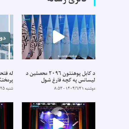
د کابل پوهنتون ۲۰۹۶ محصلین د
له فتح
لیسانس په کچه فارغ شول
پرمختګ
دوشنبه ۱۴۰۴/۶/۳۱ - ۸:۵۳
شنبه ۱۴۰۴/۵/۲۵ - ۹:۱۴