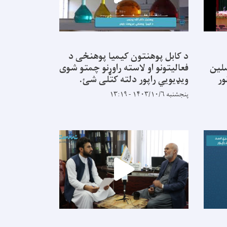
د کابل پوهنتون کیمیا پوهنځی د
نه محصلین
فعالیتونو او لاسته راوړنو چمتو شوی
ور
ویډیویي راپور دلته کتلی شئ.
پنجشنبه ۱۴۰۳/۱۰/۶ - ۱۳:۱۹