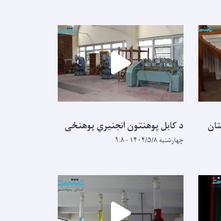
تان
د کابل پوهنتون انجنیري پوهنځی
چهارشنبه ۱۴۰۴/۵/۸ - ۹:۸