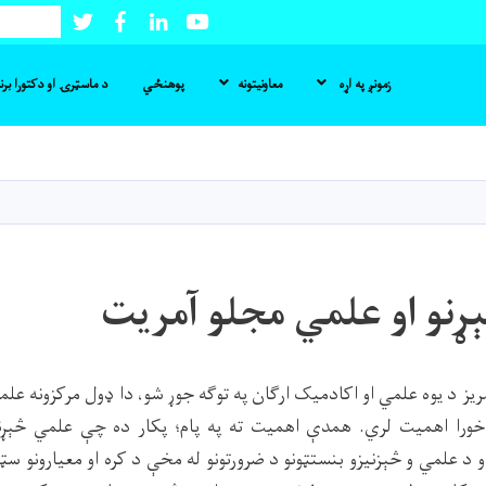
Twitter
Facebook
LinkedIn
Youtube
لټون
زمونږ په اړه
معاونیتونه
پوهنځي
د ماسټرۍ او دکتورا بر
اصلي
منځپانګه
دانګل
ړنو او علمي مجلو آمريت
ز پر ۱۳۴۲ هـ لمریز د يوه علمي او اکادمیک ارګان په توګه جوړ شو، دا ډول مرکزونه 
ه خورا اهمیت لري. همدې اهمیت ته په پام؛ پکار ده چې علمي څېړنې
 د علمي و څېزنیزو بنستټونو د ضرورتونو له مخې د کره او معیارونو سټ