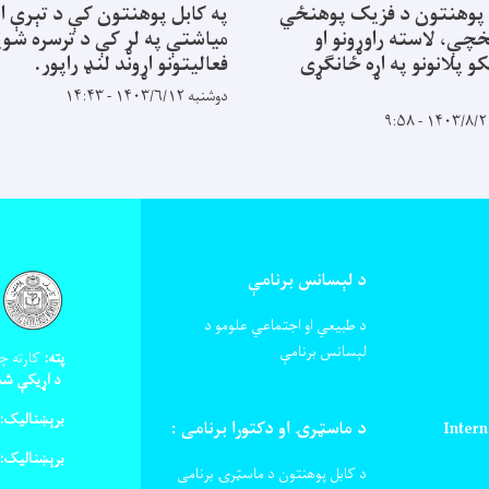
 پوهنتون د فزیک پوهنځي
په کابل پوهنتون کې د تېرې ا
خچې، لاسته راوړونو او
میاشتې په لړ کې د ترسره شوی
کو پلانونو په اړه ځانګړی
فعالیتونو اړوند لنډ راپور.
دوشنبه ۱۴۰۳/۶/۱۲ - ۱۴:۴۳
د لېسانس برنامې
د طبیعي او اجتماعي علومو د
لېسانس برنامې
پته:
کارته چه
د اړیکې شم
برېښنالیک:
Intern
د ماسټرۍ او دکتورا برنامی :
برېښنالیک:
د کابل پوهنتون د ماسټرۍ برنامی