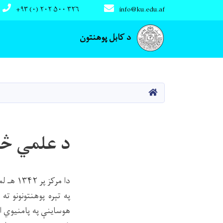
+۹۳ (۰) ۲۰۲ ۵۰۰ ۳۲۶
info@ku.edu.af
Main navigation
د کابل پوهنتون
کور
د علمي څې
دا مرک
په تېره پوهنتونونو ت
هوساینې په پامنیوي او