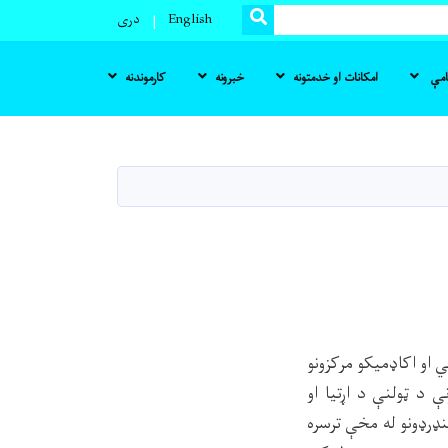
SEARCH
English
دری
نامې
امکانات او خدمتونه
خبرونه
کارموندنه
علمي او اکاډمیکو مرکزونو
 د ټولنې د اړتیا او
نډرډونو له مخې ترسره