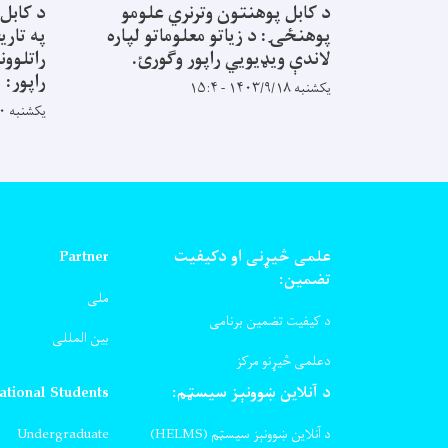
د کابل پوهنتون وترنري علومو
د کابل
پوهنځۍ: د زیاتو معلوماتو لپاره
په تاری
لاندې ویډیويي راپور وګورئ.
راتلوون
راپور:
یکشنبه ۱۴۰۳/۹/۱۸ - ۱۵:۴
یکشنبه ۱۴۰۳/۸/۲۰ - ۹:۵۸
علمی څیړنی او دکیفیت
Partner
تضمین:
ملی
د کیفیت تضمین برنامی
بین المللی
دعلمی څیړنو مرکز
د آنلاین ښوونېز سیسټم:
ational Students
د آنلاین ښوونېز سیسټم (HELMS)
Undergraduate