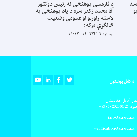
سد
د فارمسي پوهنځي له رئیس دوکتور
و
آقا محمد ژکفر سره د یاد پوهنځي په
لاسته راوړنو او عمومي وضعیت
ځانګړې مرکه:
دوشنبه ۱۴۰۳/۶/۱۲ - ۱۱:۱۲
Youtube
LinkedIn
Facebook
Twitter
د کابل پوهنتون
ار، کابل افغانستان
ېره:
202500326
(0) 93+
info@ku.edu.af
verification@ku.edu.af