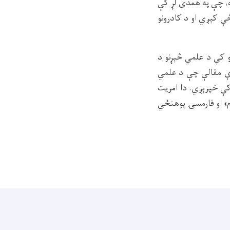
ده، چې په همدې لړ کې
ې کېږي او د کادرونو
ګو کې د علمي څېړنو د
زې مقالې چې د علمي
 کې خپرېږي. دا امریت
ېزم» او فارمسۍ پوهنځي