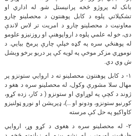
بانک له پروژو څخه پرانیستل شو. له اداري او
تشکیلاتي پلوه د کابل پوهنتون د محصلینو چارو
معاونیت د محصلینو چارو د امریت تر لاس لاندې
دی، خو له علمي پلوه د ارواپوهنې او روزنیزو علومو
له پوهنځي سره په ګډه خپلې چارې پرمخ بیايي. د
نوموړي مزکر موخې په لویه کې پر درېو برخو وېشل
ش وي دي.
۱- د کابل پوهنتون محصلینو ته د اروايي ستونزو پر
مهال سلا مشورې وکول، له محصلینو سره د هغو د
ژوند د کچې په لوړاوي او ستونزو ( د کار، زده کړو،
کورنیو ستونزو، ودونو او ...)، ډپریشن او نورو ټولنیزو
کاواکیو په حل کې مرسته
۲- له محصلینو سره د هغوی د کړو وړ، اروايي
ظرفیت لوړونې، له نشه ییزو له زیانونو څخه د