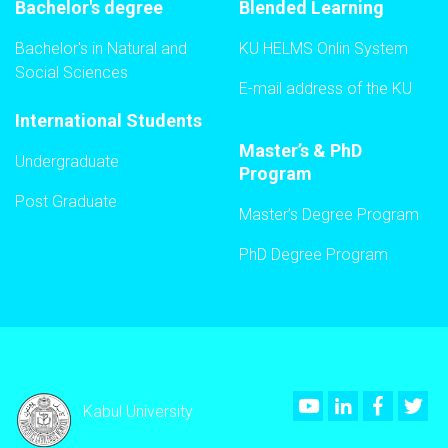
Bachelor's degree
Blended Learning
Bachelor's in Natural and
KU HELMS Onlin System
Social Sciences
E-mail address of the KU
International Students
Master’s & PhD
Undergraduate
Program
Post Graduate
Master’s Degree Program
PhD Degree Program
Youtube
LinkedIn
Faceboo
Twi
Kabul University