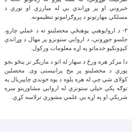
خبرونې او پر وړاندې یې له مبارزې او نورې د
مسلکي مهارتونو د پروګرامونو تنظیمونه.
۳- د ارواپوهنې پوهنځي محصلینو ته د عملي چارو،
جلسو جوړونې، د اروايي ستونزو پر مهال د وړاندې
کېډونکیو خدماتو په اړه معلومات ورکول.
دا مرکز هره ورځ د سهار له اتو د مازیګر تر پنځو بجو
پورې د محصلینو پر مخ پرانیستی وی. محصلین
کولای شي چې له هره پلوه د یوه خوندي چاپېریال په
توګه پکې خپلې ستونزې له اروايي مشاورینو سره
شریکې او په اړه یې علمي مشورې ترلاسه کړي.