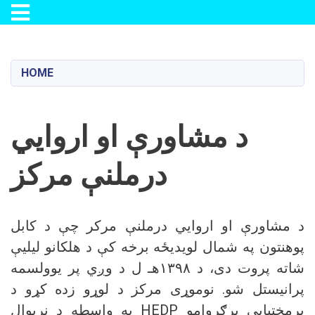
Toggle navigation
Skip
to
main
HOME
content
د مشاورې او اروايي
درملنې مرکز
د مشاورې او اروايي درملنې مرکر چې د کابل
پوهنتون په شمال لویدیځه برخه کې د هلکانو لیلیې
شاته پروت دی، د ۱۳۹۸هـ ل د وږي پر یوولسمه
پرانیستل شو. نوموړی مرکز د لوړو زده کړو د
پرمختیايي پرګروامو HEDP په واسطه د نړیوال