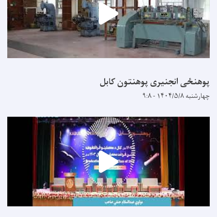
پوهنځی انجنیری پوهنتون کابل
چهارشنبه ۱۴۰۴/۵/۸ - ۹:۸