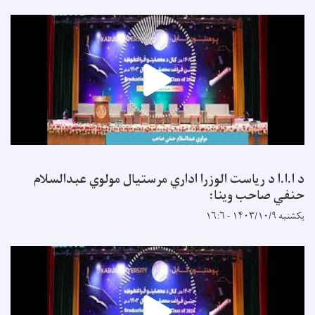
د ا.ا.ا د ریاست الوزرا اداري مرستیال مولوي عبدالسلام
حنفي صاحب وینا:
یکشنبه ۱۴۰۳/۱۰/۹ - ۱۶:۶