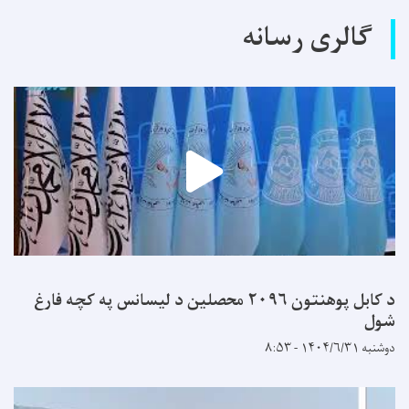
گالری رسانه
د کابل پوهنتون ۲۰۹۶ محصلین د لیسانس په کچه فارغ
شول
دوشنبه ۱۴۰۴/۶/۳۱ - ۸:۵۳