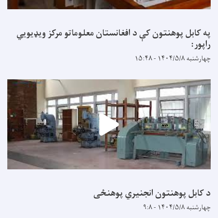
په کابل پوهنتون کې د افغانستان معلوماتو مرکز ویډیويي
راپور:
چهارشنبه ۱۴۰۴/۵/۸ - ۱۵:۴۸
د کابل پوهنتون انجنیري پوهنځی
چهارشنبه ۱۴۰۴/۵/۸ - ۹:۸