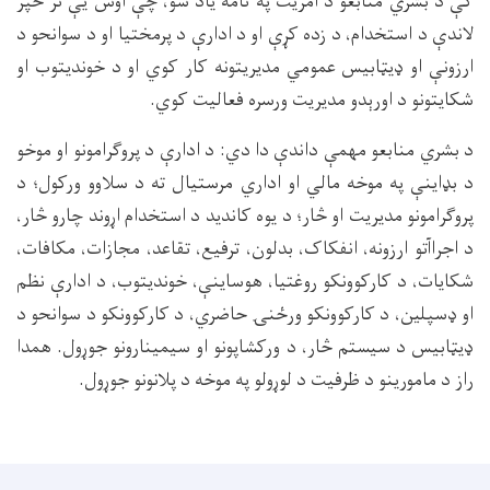
کې د بشري منابعو د امريت په نامه ياد شو، چې اوس يې تر څپر
لاندې د استخدام، د زده کړې او د ادارې د پرمختيا او د سوانحو د
ارزونې او ډيټابيس عمومي مديريتونه کار کوي او د خونديتوب او
شکايتونو د اورېدو مديريت ورسره فعاليت کوي.
د بشري منابعو مهمې داندې دا دي: د ادارې د پروګرامونو او موخو
د بډاينې په موخه مالي او اداري مرستيال ته د سلاوو ورکول؛ د
پروګرامونو مديريت او څار؛ د يوه کانديد د استخدام اړوند چارو څار،
د اجراآتو ارزونه، انفکاک، بدلون، ترفيع، تقاعد، مجازات، مکافات،
شکايات، د کارکوونکو روغتيا، هوساينې، خونديتوب، د ادارې نظم
او ډسپلين، د کارکوونکو ورځنۍ حاضري، د کارکوونکو د سوانحو د
ډيټابيس د سيستم څار، د ورکشاپونو او سيمينارونو جوړول. همدا
راز د مامورينو د ظرفيت د لوړولو په موخه د پلانونو جوړول.