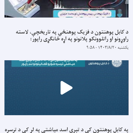
د کابل پوهنتون د فزیک پوهنځي په تاریخچې، لاسته
راوړونو او راتلوونکو پلانونو په اړه ځانګړی راپور:
یکشنبه ۱۴۰۳/۸/۲۰ - ۹:۵۸
په کابل پوهنتون کې د تېرې اسد میاشتې په لړ کې د ترسره