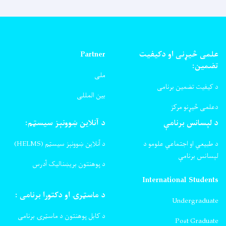
علمی څیړنی او دکیفیت
Partner
تضمین:
ملی
د کیفیت تضمین برنامی
بین المللی
دعلمی څیړنو مرکز
د لېسانس برنامې
د آنلاین ښوونېز سیسټم:
د طبیعي او اجتماعي علومو د
د آنلاین ښوونېز سیسټم (HELMS)
لېسانس برنامې
د پوهنتون بریښنالیک آدرس
International Students
د ماسټرۍ او دکتورا برنامی :
Undergraduate
د کابل پوهنتون د ماسټرۍ برنامی
Post Graduate