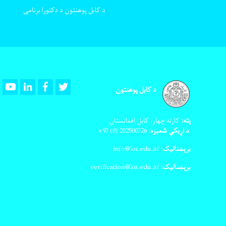
د کابل پوهنتون د دکتورا برنامی
Youtube
LinkedIn
Facebook
Twitter
د کابل پوهنتون
پته:
کارته چهار، کابل افغانستان
د اړیکې شمېره:
202500326
(0) 93+
برېښنالیک:
info@ku.edu.af
برېښنالیک:
verification@ku.edu.af