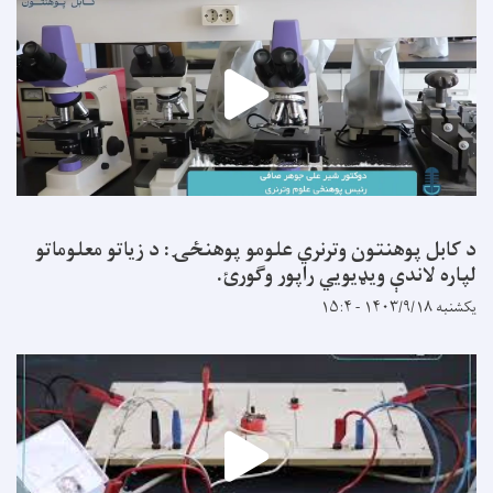
د کابل پوهنتون وترنري علومو پوهنځۍ: د زیاتو معلوماتو
لپاره لاندې ویډیويي راپور وګورئ.
یکشنبه ۱۴۰۳/۹/۱۸ - ۱۵:۴