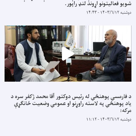
شویو فعالیتونو اړوند لنډ راپور.
دوشنبه ۱۴۰۳/۶/۱۲ - ۱۴:۴۳
د فارمسي پوهنځي له رئیس دوکتور آقا محمد ژکفر سره د
یاد پوهنځي په لاسته راوړنو او عمومي وضعیت ځانګړې
مرکه:
دوشنبه ۱۴۰۳/۶/۱۲ - ۱۱:۱۲