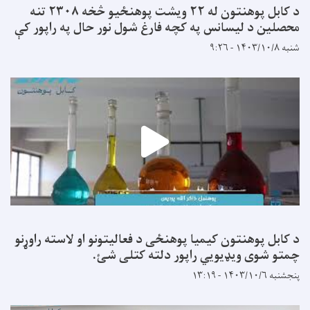
د کابل پوهنتون له ۲۲ ویشت پوهنځیو څخه ۲۳۰۸ تنه
محصلین د لیسانس په کچه فارغ شول نور حال په راپور کې
شنبه ۱۴۰۳/۱۰/۸ - ۹:۲۶
د کابل پوهنتون کیمیا پوهنځی د فعالیتونو او لاسته راوړنو
چمتو شوی ویډیویي راپور دلته کتلی شئ.
پنجشنبه ۱۴۰۳/۱۰/۶ - ۱۳:۱۹