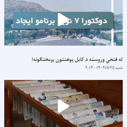
له فتحې وروسته د کابل پوهنتون پرمختګونه!
شنبه ۱۴۰۴/۵/۲۵ - ۹:۱۴