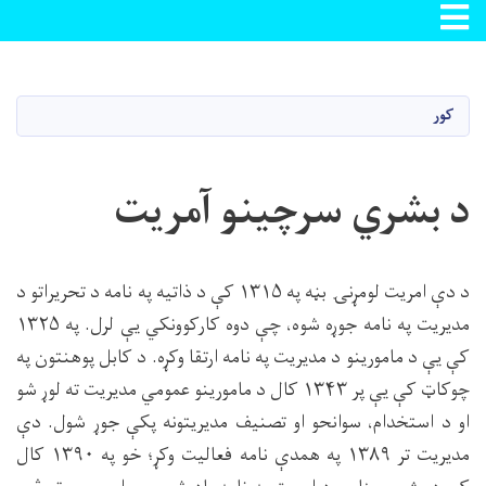
Toggle navigation
اصلي
منځپانګه
دانګل
کور
د بشري سرچینو آمریت
د دې امريت لومړنۍ بڼه په ۱۳۱۵ کې د ذاتيه په نامه د تحريراتو د
مديريت په نامه جوړه شوه، چې دوه کارکوونکي يې لرل. په ۱۳۲۵
کې يې د مامورينو د مديريت په نامه ارتقا وکړه. د کابل پوهنتون په
چوکاټ کې يې پر ۱۳۴۳ کال د مامورينو عمومي مديريت ته لوړ شو
او د استخدام، سوانحو او تصنيف مديريتونه پکې جوړ شول. دې
مديريت تر ۱۳۸۹ په همدې نامه فعاليت وکړ؛ خو په ۱۳۹۰ کال