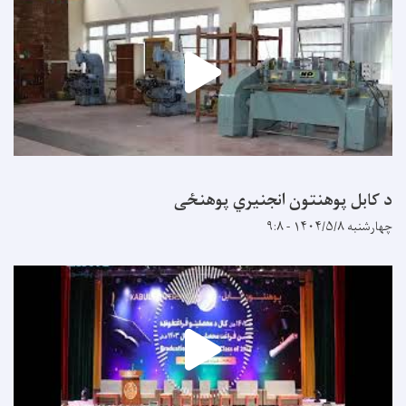
د کابل پوهنتون انجنیري پوهنځی
چهارشنبه ۱۴۰۴/۵/۸ - ۹:۸