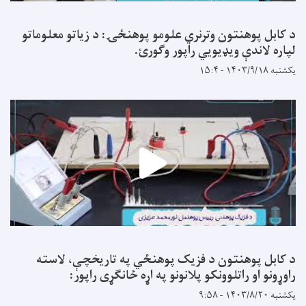
د کابل پوهنتون وترنري علومو پوهنځۍ: د زیاتو معلوماتو
لپاره لاندې ویډیويي راپور وګورئ.
یکشنبه ۱۴۰۳/۹/۱۸ - ۱۵:۴
د کابل پوهنتون د فزیک پوهنځي په تاریخچې، لاسته
راوړونو او راتلوونکو پلانونو په اړه ځانګړی راپور:
یکشنبه ۱۴۰۳/۸/۲۰ - ۹:۵۸