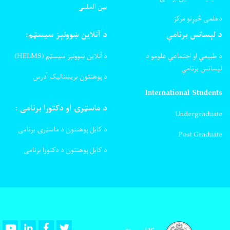
بین المللی
دعلمی څیړنو مرکز
د لېسانس برنامې
د آنلاین ښوونېز سیسټم:
د طبیعي او اجتماعي علومو د
د آنلاین ښوونېز سیسټم (HELMS)
لېسانس برنامې
د پوهنتون بریښنالیک آدرس
International Students
د ماسټرۍ او دکتورا برنامی :
Undergraduate
د کابل پوهنتون د ماسټرۍ برنامی
Post Graduate
د کابل پوهنتون د دکتورا برنامی
Youtube
LinkedIn
Facebook
Twitter