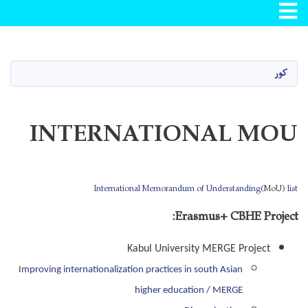
Toggle navigation
اصلي
منځپانګه
دانګل
کور
INTERNATIONAL MOU
International Memorandum of Understanding(
MoU
) list
Erasmus+ CBHE Project:
Kabul University MERGE Project
I
mproving internationalization practices in south Asian
higher education / MERGE