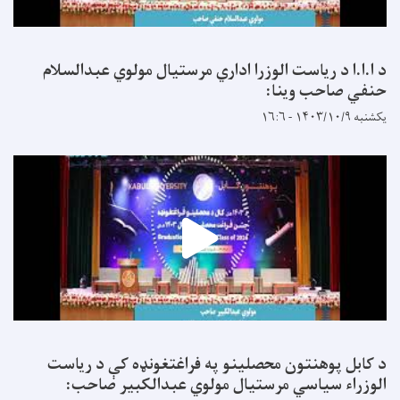
د ا.ا.ا د ریاست الوزرا اداري مرستیال مولوي عبدالسلام
حنفي صاحب وینا:
یکشنبه ۱۴۰۳/۱۰/۹ - ۱۶:۶
د کابل پوهنتون محصلینو په فراغتغونډه کې د ریاست
الوزراء سیاسي مرستیال مولوي عبدالکبیر صاحب: