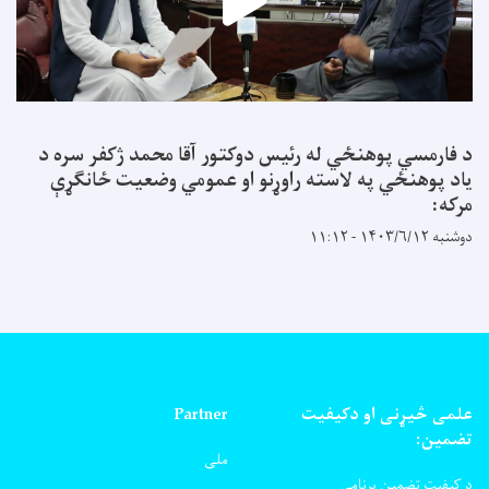
د فارمسي پوهنځي له رئیس دوکتور آقا محمد ژکفر سره د
یاد پوهنځي په لاسته راوړنو او عمومي وضعیت ځانګړې
مرکه:
دوشنبه ۱۴۰۳/۶/۱۲ - ۱۱:۱۲
علمی څیړنی او دکیفیت
Partner
تضمین:
ملی
د کیفیت تضمین برنامی