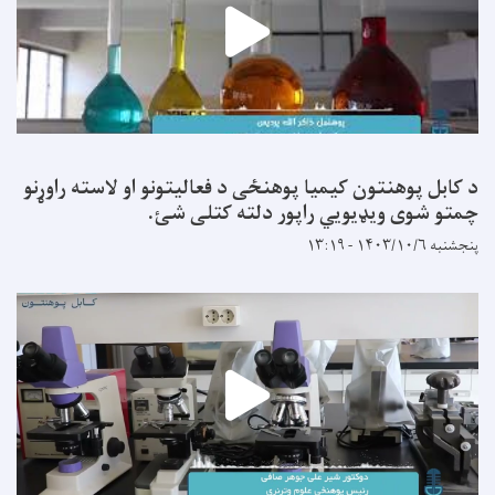
د کابل پوهنتون کیمیا پوهنځی د فعالیتونو او لاسته راوړنو
چمتو شوی ویډیویي راپور دلته کتلی شئ.
پنجشنبه ۱۴۰۳/۱۰/۶ - ۱۳:۱۹