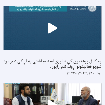
په کابل پوهنتون کې د تېرې اسد میاشتې په لړ کې د ترسره
شویو فعالیتونو اړوند لنډ راپور.
دوشنبه ۱۴۰۳/۶/۱۲ - ۱۴:۴۳