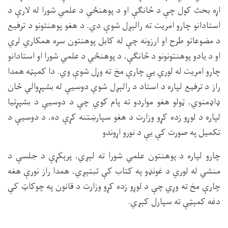
اړه بحث کول چې د څانګې او د پوهنځي د علمي شورا له لارې د
استادانو چارو امریت ته رالېږل شوې دي. د هغو پوهنتونو د ترفیع
د مضوعاتو طرح او ارزونه چې له کابل پوهنتون سره همکاري لري
او د یادو پوهنتونونو د څانګې، د پوهنځي د علمي شورا او استادانو
چارو امریت له لوري یې چارې مخ ته وړل شوې وي. دا کمېټه همدا
راز د ترفیع لپاره د استاد د رالېږل شوې دوسیې له بشپړوالي ځان
ډاډمنوي، ټولو هغو مواردو ته پام کوي چې د دوسیې د بشپړتیا
لپاره د لوړو زده کړو وزارت د هغو سپارښتنه کړې ده، د دوسیې د
تکمیل په صورت کې یې د نورو اړوندو
چارو لپاره د پوهنتون علمي شورا ته لېږي، پرېکړې د جلسې د
منشي له لوري د غونډو په کتاب کې ثبتېږي، همدا راز نورې هغه
چارې مخ ته وړي چې د لوړو زده کړو وزارت د قانون په چوکاټ کې
دغه کمېټې ته سپارل کېږي.