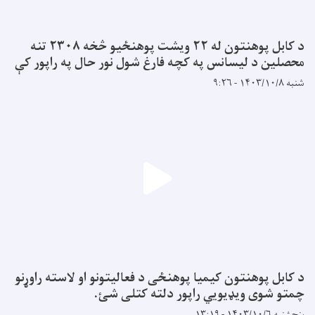
د کابل پوهنتون له ۲۲ ویشت پوهنځیو څخه ۲۳۰۸ تنه
محصلین د لیسانس په کچه فارغ شول نور حال په راپور کې
شنبه ۱۴۰۳/۱۰/۸ - ۹:۲۶
د کابل پوهنتون کیمیا پوهنځی د فعالیتونو او لاسته راوړنو
چمتو شوی ویډیویي راپور دلته کتلی شئ.
پنجشنبه ۱۴۰۳/۱۰/۶ - ۱۳:۱۹