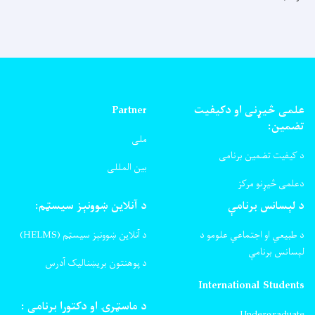
علمی څیړنی او دکیفیت
Partner
تضمین:
ملی
د کیفیت تضمین برنامی
بین المللی
دعلمی څیړنو مرکز
د لېسانس برنامې
د آنلاین ښوونېز سیسټم:
د طبیعي او اجتماعي علومو د
د آنلاین ښوونېز سیسټم (HELMS)
لېسانس برنامې
د پوهنتون بریښنالیک آدرس
International Students
د ماسټرۍ او دکتورا برنامی :
Undergraduate