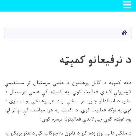
Toggle navigation
اصلي
منځپانګه
دانګل
کور
د ترفیعاتو کمېټه
دغه کمېټه د کابل پوهنتون د علمي مرستیال تر مستقیمې
لارښوونې لاندې فعالیت کوي. په کمېټه کې علمي مرستیال د
مشر، د استادانو چارو امر منشي او د هر پوهنځي یو استازی د
غړي په توګه فعالیت کوي. دا کمېټه په هره میاشت کې لږ تر لږه
یوه غونډه کوي چې لاندې فعالیتونه ترسره کوي:
د ملکي عالي لوړو زده کړو د قانون په چوکاټ کې د هغو پرېکړو په