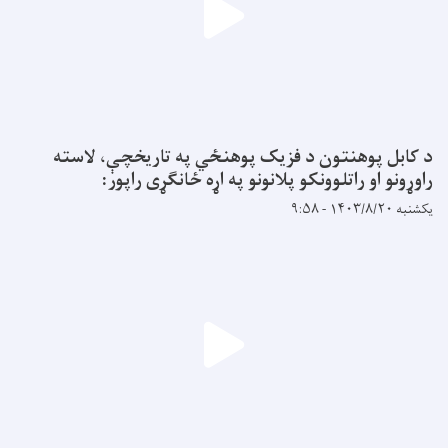
د کابل پوهنتون د فزیک پوهنځي په تاریخچې، لاسته
راوړونو او راتلوونکو پلانونو په اړه ځانګړی راپور:
یکشنبه ۱۴۰۳/۸/۲۰ - ۹:۵۸