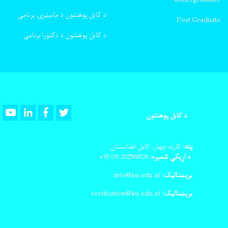
د کابل پوهنتون د ماسټرۍ برنامی
Post Graduate
د کابل پوهنتون د دکتورا برنامی
Youtube
LinkedIn
Facebook
Twitter
د کابل پوهنتون
پته:
کارته چهار، کابل افغانستان
د اړیکې شمېره:
202500326
(0) 93+
برېښنالیک:
info@ku.edu.af
برېښنالیک:
verification@ku.edu.af