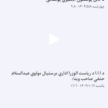
چهارشنبه ۱۴۰۴/۵/۸ - ۹:۸
د ا.ا.ا د ریاست الوزرا اداري مرستیال مولوي عبدالسلام
حنفي صاحب وینا:
یکشنبه ۱۴۰۳/۱۰/۹ - ۱۶:۶