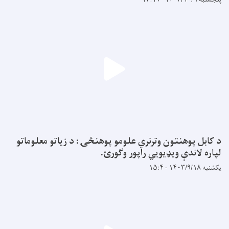
د کابل پوهنتون وترنري علومو پوهنځۍ: د زیاتو معلوماتو
لپاره لاندې ویډیويي راپور وګورئ.
یکشنبه ۱۴۰۳/۹/۱۸ - ۱۵:۴