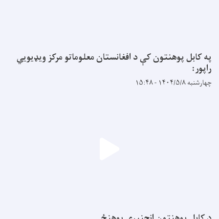
په کابل پوهنتون کې د افغانستان معلوماتو مرکز ویډیويي
راپور:
چهارشنبه ۱۴۰۴/۵/۸ - ۱۵:۴۸
د کابل پوهنتون انجنیري پوهنځی