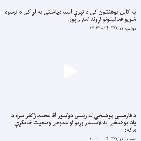
په کابل پوهنتون کې د تېرې اسد میاشتې په لړ کې د ترسره
شویو فعالیتونو اړوند لنډ راپور.
دوشنبه ۱۴۰۳/۶/۱۲ - ۱۴:۴۳
د فارمسي پوهنځي له رئیس دوکتور آقا محمد ژکفر سره د
یاد پوهنځي په لاسته راوړنو او عمومي وضعیت ځانګړې
مرکه:
دوشنبه ۱۴۰۳/۶/۱۲ - ۱۱:۱۲