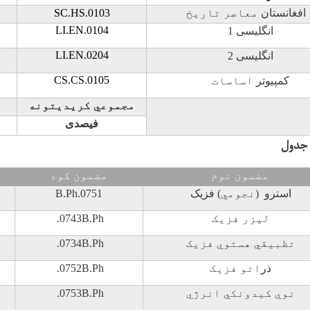
افغانستان
معاصر تاريخ
SC.HS.0103
LI.EN.0104
انگلیسی 1
LI.EN.0204
انگلیسی 2
CS.CS.0105
کمپیوتر
اساسات
مجموعي کريديتونه
فیصدی
 جدول
مضمون نوم
مضمون کود
استرو
(نجومي)
فزیک
B.Ph.0751
ليزر فزيک
B.Ph
.0743
تظبيقي هستوي فزيک
B.Ph
.0734
ذر
اتو فزيک
B.Ph
.0752
نوي کيدونکي انرژي
B.Ph
.0753