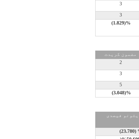
3
3
(1.829)%
مضمون کريدت
2
3
5
(3.048)%
يتونو فيصدی
(23.780)