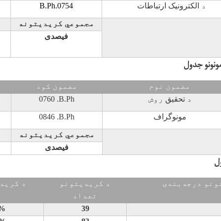
د
الکترونیک ارتباطات
B.Ph.0754
مجموعي کريديتونه
فیصدی
ونونو جدول
مضمون نوم
مضمون کود
د
تحقیق
روش
B.Ph
.
0760
مونوگراف
B.Ph
.
0846
مجموعي کريديتونه
فیصدی
ل
ونو درجه‌بندۍ
د کريديتونو
د کريد
تعداد
 %
39