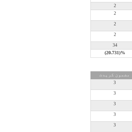
2
2
2
2
34
(20.731)%
مضمون کريدت
3
3
3
3
3