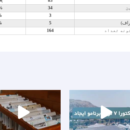
9
(
83
ن
34
)%
%
3
اف)
5
%
ونه تعداد
164