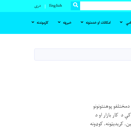
SEARCH
English
دری
نامې
امکانات او خدمتونه
خبرونه
کارموندنه
دمختلفو پوهنتونونو
ې د کار بازار او د
، کريديټونه، کوډونه