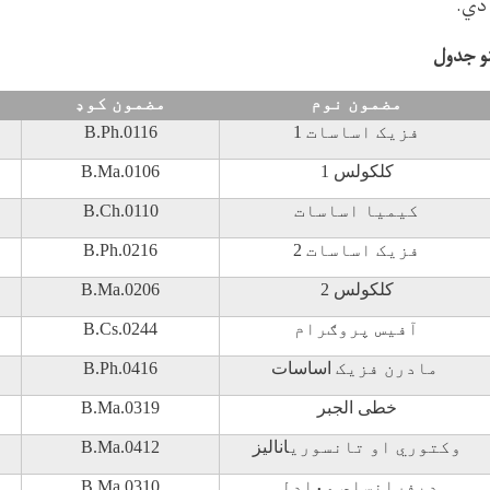
دي.
و جدول
مضمون نوم
مضمون کوډ
فزيک اساسات
1
B.Ph.0116
کلکولس 1
B.Ma.0106
کيميا اساسات
B.Ch.0110
فزيک اساسات
2
B.Ph.0216
کلکولس 2
B.Ma.0206
آفیس پروګرام
B.Cs.0244
مادرن فزيک
اساسات
B.Ph.0416
خطی الجبر
B.Ma.0319
وکتوري او تانسوري
انالیز
B.Ma.0412
ديفرانسلي معادلې
B.Ma.0310