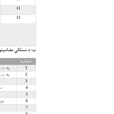
11
12
ب- د مسلکي مضامينو
شماره
1
په
فزي
2
په
فزي
3
4
ف
5
6
بر
7
8