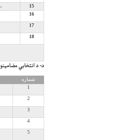
15
د
16
17
18
د- د انتخابي مضامينو
شماره
1
2
3
4
5