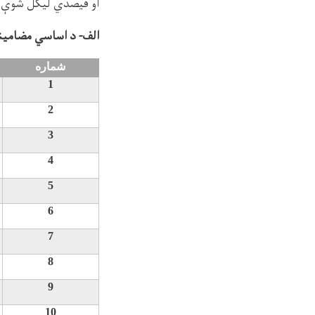
او فيصدي ليکل شوې 
الف- د اساسي مضامين
شماره
1
2
3
4
5
6
7
8
9
10