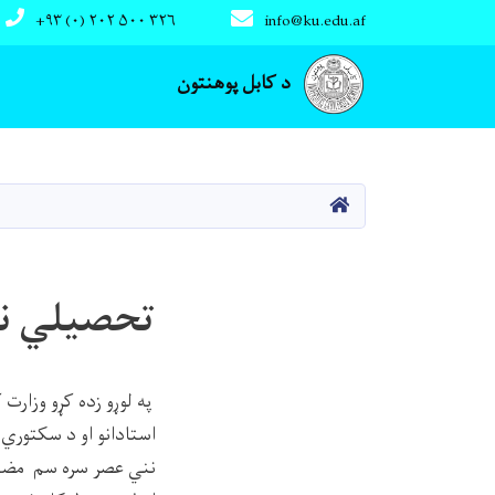
+۹۳ (۰) ۲۰۲ ۵۰۰ ۳۲۶
info@ku.edu.af
Main navigation
د کابل پوهنتون
کور
تحصیلي ن
په لوړو زده کړو وزار
استادانو او د سکتوري ا
نني عصر سره سم مضامی