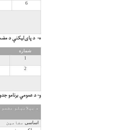
6
ه- د پای‌لیکنې د مضم
شماره
1
2
و- د عمومي برنامو جدو
د بېلابېلو مضمون
اساسی
مضامين