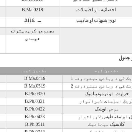
احصائیه
ا
و احتمالات
B.Ma.0218
نوي شبهات
او ماديت
......
.0116
مجموعي کريديتونه
فيصدی
 جدول
مضمون نوم
مضمون کود
ک کې د رياضي ميتودونه
1
B.Ma.0419
ک کې د رياضي ميتودونه
2
B.Ma.0519
حرارت
ا
و ترمودینامیک
B.Ph.0320
زیک اساسات لابراتوار
B.Ph.0321
موجي
اوپتیک
B.Ph.0422
ق
ا
و مقناطیس
لابراتوار
B.Ph.0423
کلاسیک
ميخانيک
B.Ph.0511
نسبیتی
ميخانيک
B.Ph.0748