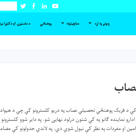
Twitter
Facebook
LinkedIn
Youtube
لټون
زمونږ په اړه
معاونیتونه
پوهنځي
د ماسټرۍ او دکتورا بر
اصلي
منځپانګه
دانګل
صاب
ت کې د فزیک پوهنځي تحصیلي نصاب په دریو کلسترونو کې چې د هیواد 
دارو نماینده ګانو په کې شتون درلود نهایی شو. په دایر شوو کلسترونو ک
ن او مفردات په نظر کې نیول شوي دي. په لاندې جدولونو کې مضامين