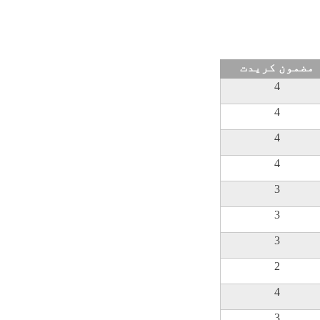
مضمون کريدت
4
4
4
4
3
3
3
2
4
3