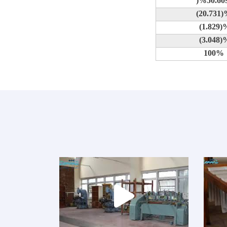
)%
50.60
(20.731
(1.829)
(3.048)
100%