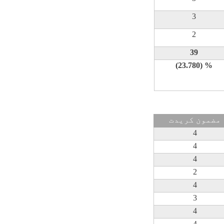
3
2
39
(23.780) %
مضمون کريدت
4
4
4
2
4
3
4
4