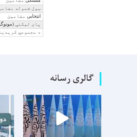
مسلکی
مضامين
ټول شموله مضامي
انتخابی
مضامين
پای ليکنې
(مونوگر
د مجموعي کريديت
گالری رسانه