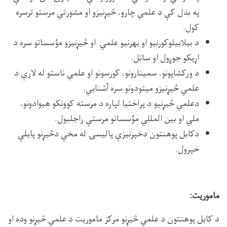
په بدل کې د علمي چارو، څیړنیزو او مشورتي مرستو ترسره
کول.
د بیلابیلوکورنیو او بهرنیو علمي او څیړنیزو مؤسساتو سره د
اړیکو جوړول او ساتل.
د ورکشاپونو، سمینارونو، کورسونو او علمي ناستو له لارې د
علمي څیړنیزو میتودونو سره آشنایي.
دعلمي څیړنیو د پراختیا لپاره د مرسته کوونکو هیوادونو،
ملي او بین المللي مؤسساتو مرستې راجلبول.
دکابل پوهنتون دخپرنیزې پالیسۍ له مخې دڅیړنو پایلې
خپرول.
ماموریت:
د کابل پوهنتون د علمي څیړنو مرکز ماموریت د علمي څیړنو وده او