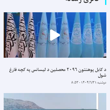
د کابل پوهنتون ۲۰۹۶ محصلین د لیسانس په کچه فارغ
شول
دوشنبه ۱۴۰۴/۶/۳۱ - ۸:۵۳