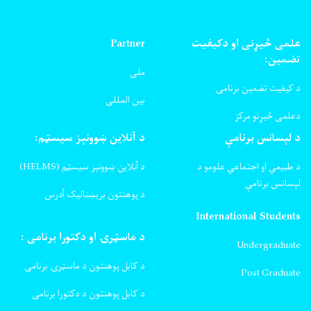
علمی څیړنی او دکیفیت
Partner
تضمین:
ملی
د کیفیت تضمین برنامی
بین المللی
دعلمی څیړنو مرکز
د لېسانس برنامې
د آنلاین ښوونېز سیسټم:
د طبیعي او اجتماعي علومو د
د آنلاین ښوونېز سیسټم (HELMS)
لېسانس برنامې
د پوهنتون بریښنالیک آدرس
International Students
د ماسټرۍ او دکتورا برنامی :
Undergraduate
د کابل پوهنتون د ماسټرۍ برنامی
Post Graduate
د کابل پوهنتون د دکتورا برنامی