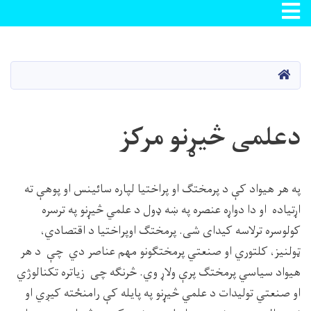
Toggle navigation
اصلي
منځپانګه
دانګل
کور
دعلمی څیړنو مرکز
په هر هیواد کې د پرمختګ او پراختیا لپاره سائینس او پوهې ته
اړتیاده او دا دواړه عنصره په ښه ډول د علمي څیړنو په ترسره
کولوسره ترلاسه کیدای شی. پرمختګ اوپراختیا د اقتصادي،
ټولنیز، کلتوري او صنعتي پرمختګونو مهم عناصر دي چې د هر
هیواد سیاسي پرمختګ پرې ولاړ وي. څرنګه چی زیاتره تکنالوژي
او صنعتي تولیدات د علمي څیړنو په پایله کې رامنځته کیږي او