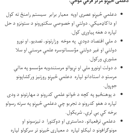
دعلمی څیړنو مرکز فرعي موخې:
دعلمي څیړنو عصری اوپه معیار برابر سیستم رامنځ ته کول
او داکاډمیکي، دولتي او خصوصي سکتورونو د ستونزو د حل
لپاره د هغه پیاوړی کول.
د ملي اقتصاد دودې په موخه وزارتونو، تصدیو، او نورو
دولتي او غیر دولتي مؤسساتوسره علمې مرستې او سلا
مشورې ورکول.
د دولت اونورو ملي او نړیوالو مرستندویه مؤسسو په مالي
مرستو د استادانو لپاره دعلمي څیړنو روزنیز ورکشاپونو
جوړول.
د پوهنځیو په کچه د ځوانو علمي کدرونو د مهارتونو د ودی
لپاره د هغو کدرونو د تجربو چې دعلمي څیړنو په سرته رسولو
برخه کې یې لري، شریکول.
دعلمي ترفعیاتو، دماستری او دوکتورا د تیزسونو او
مونوګرافونو د لیکلو لپاره د معیاري څیړنو تر سرکولو لپاره