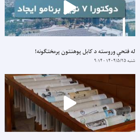
له فتحې وروسته د کابل پوهنتون پرمختګونه!
شنبه ۱۴۰۴/۵/۲۵ - ۹:۱۴