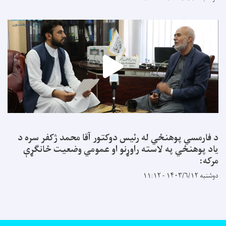
د فارمسي پوهنځي له رئیس دوکتور آقا محمد ژکفر سره د
یاد پوهنځي په لاسته راوړنو او عمومي وضعیت ځانګړې
مرکه:
دوشنبه ۱۴۰۳/۶/۱۲ - ۱۱:۱۲