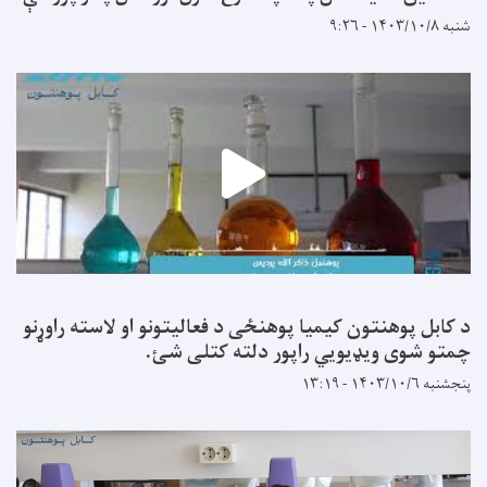
شنبه ۱۴۰۳/۱۰/۸ - ۹:۲۶
د کابل پوهنتون کیمیا پوهنځی د فعالیتونو او لاسته راوړنو
چمتو شوی ویډیویي راپور دلته کتلی شئ.
پنجشنبه ۱۴۰۳/۱۰/۶ - ۱۳:۱۹