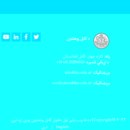
Youtube
LinkedIn
Facebook
Twitter
د کابل پوهنتون
پته:
کارته چهار، کابل افغانستان
د اړیکې شمېره:
202500326
(0) 93+
برېښنالیک:
info@ku.edu.af
برېښنالیک:
verification@ku.edu.af
Copyright © ۲۰۲۴| ددغه وېب پاڼې ټول حقوق کابل پوهنتون پورې اړه لري.
English
دری