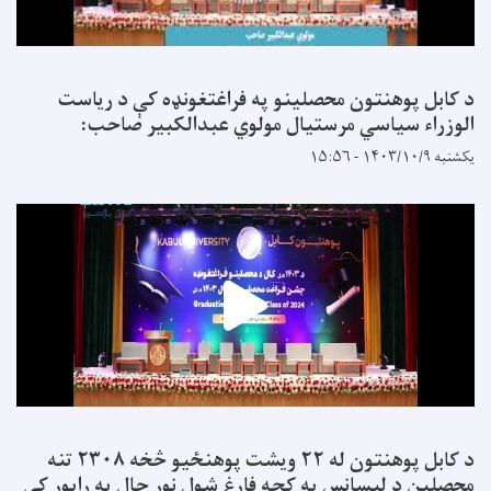
د کابل پوهنتون محصلینو په فراغتغونډه کې د ریاست
الوزراء سیاسي مرستیال مولوي عبدالکبیر صاحب:
یکشنبه ۱۴۰۳/۱۰/۹ - ۱۵:۵۶
د کابل پوهنتون له ۲۲ ویشت پوهنځیو څخه ۲۳۰۸ تنه
محصلین د لیسانس په کچه فارغ شول نور حال په راپور کې