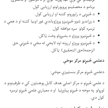
برنامو د محصلینو پروپوزلونو ارزیابی کول.
د څیړنی د راپورونو کتنه او ارزیابی کول.
د وړاندېز شوو څیړنیزو پروژوباندې غور اوبیا کتنه او د هغې د
ترسره کولو سره موافقه کول.
د څیړنیزو پروژو د بشپړولو وخت ټاکل.
د څیړنیزو پروژو ارزونه اود لایحې له مخې د څیړنې حق
الزحمه(حق التحقیق) ټاکل.
دعلمي څیړنو مرکز موخې
دعلمي څیړنو مرکز بنسټیزې موخې:
د علمي څیړنو د مرکز اصلي هدف کابل پوهنتون کې د ظرفیتونو د
لوړولو په موخه د څیړنو پیاوړتیا او د معیاري علمي څیړنو ترسره
کول دي.