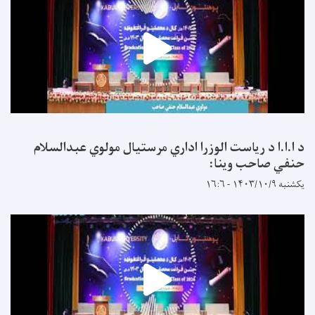
د ا.ا.ا د ریاست الوزرا اداري مرستیال مولوي عبدالسلام
حنفي صاحب وینا:
یکشنبه ۱۴۰۳/۱۰/۹ - ۱۶:۶