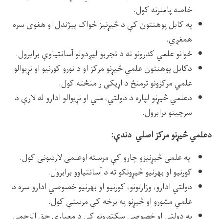
خاصه پاملرنه کول.
په کابل پوهنتون کې د څیړنیز ځواک پیژندل او هغوی سره
همغږي.
ځوانو علمي کدرونو ته د تجربو لیږدولو آسانتیاوې برابرول.
دکابل پوهنتون علمي څیړنو مرکز او د نورو کورنیو او نړیوالو
علمي مرکزونو ترمنځ د اړیکی رامنځته کول.
دعلمي څیړنو لپاره د دولتي، ملي او نړیوالو ادارو له لارې د
سرچینو برابرول.
دعلمي څیړنو مرکز اصلي دندې:
په علمی څیړنیزو چارو کې مرسته اوعلمی لارښونی کول.
کورنیو او بهرنیو څیړونکو ته د آسانتیاوو برابرول.
دولتي ادارو، وزارتونو، کورنیو او بهرنیو خصوصي ادارو سره د
علمي مشورو او څیړنو په برخه کې مرستې کول.
په دولتي او خصوصي سکتورونو کې د معیاری حق الزحمې