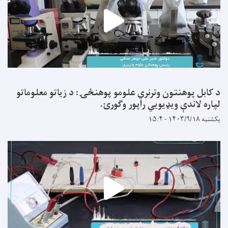
د کابل پوهنتون وترنري علومو پوهنځۍ: د زیاتو معلوماتو
لپاره لاندې ویډیويي راپور وګورئ.
یکشنبه ۱۴۰۳/۹/۱۸ - ۱۵:۴