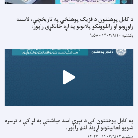
د کابل پوهنتون د فزیک پوهنځي په تاریخچې، لاسته
راوړونو او راتلوونکو پلانونو په اړه ځانګړی راپور:
یکشنبه ۱۴۰۳/۸/۲۰ - ۹:۵۸
په کابل پوهنتون کې د تېرې اسد میاشتې په لړ کې د ترسره
شویو فعالیتونو اړوند لنډ راپور.
دوشنبه ۱۴۰۳/۶/۱۲ - ۱۴:۴۳