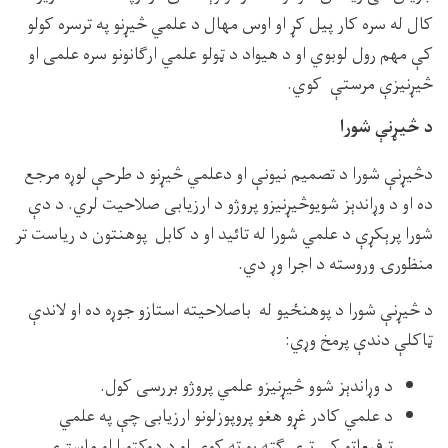
کال له سره کار پیل کړ او اوس مهال د علمي څیړنو په ترسره کولو
کې مهم رول لوبوي او د هیواد د ټولو علمي ارګانونو سره علمی او
څیړنیزې مرستې کوي.
د څیړنې شورا
دڅیړنې شورا د تصمیم نیونې او دعلمي څیړنو د طرحې لوړه مرجع
ده او د وړاندېز شویوڅیړنیزو پروژو د ارزیابی صلاحیت لري. د دې
شورا پرېکړې د علمي شورا له تائید او د کابل پوهنتون د ریاست تر
منظورۍ وروسته د اجرا وړ دي.
د څیړنې شورا د پوهنځیو له باصلاحیته استازو جوړه ده او لاندې
ټاکلې دندې پرمخ وړي:
د وړاندېز شوو څیړنیزو علمي پروژو بررسی کول.
د علمي کادر غړو هغو پروپوزلونو ارزیابی چې په علمي
ترفیعاتو کې ترې ګټه پورته کوي او د دوکتورا او ماسترۍ