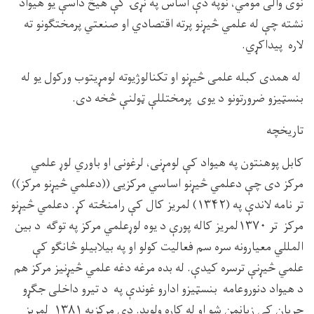
نوی والی مومي، نوپه دې اساس په نړۍ کې هیڅ داسې یو هیواد
نشته چې له علمي څیړنو پرته اقتصادي او صنعتي پرمختګونو ته
لاره پیداکړي.
له همدی کبله علمی څیړنو او تکنالوژیوته لومړیتوب ورکول یو له
بنسټیزو ضرورتونو د یوی پرمختللې ټولنې څخه دی.
تاریخچه
کابل پوهنتون په هیواد کې لومړنی، لرغونی او باوري لوړ علمي
مرکز دی چې دعلمي څیړنو اساسي مرکزیی ((دعلمي څیړنو مرکز))
تر نامه لاندې په (۱۳۴۲) لمریز کال کې رامنځته کړ. دعلمي څیړنو
مرکز تر ۱۳۷۰لمریز کاله پورې د یوه لوړعلمي مرکز په توګه د بین
المللي معیارونه سره سم فعالیت کولو او په بیلابیلو څانګو کې
علمي څیړنې ترسره کیدې. له بده مرغه دغه علمي څیړنیز مرکز هم
د هیواد دنوروعامه بنسټیزو ادارو غوندې په د تیرو داخلی جګړو
جریان کی زیانمن شو او له کاره ولوېد. دی مرکزپه ۱۳۸۱ لمریز