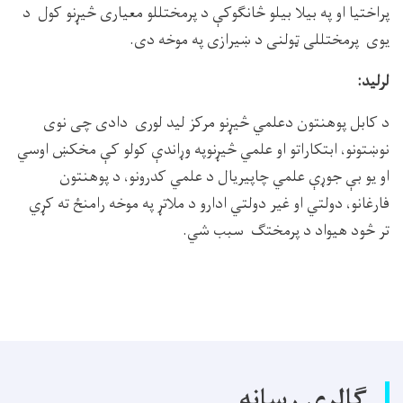
پراختیا او په بیلا بیلو څانګوکې د پرمختللو معیاری څیړنو کول د
یوی پرمختللی ټولنی د ښیرازی په موخه دی.
لرلید:
د کابل پوهنتون دعلمي څیړنو مرکز لید لوری دادی چی نوی
نوښتونو، ابتکاراتو او علمي څیړنوپه وړاندې کولو کې مخکښ اوسي
او یو بې جوړې علمي چاپیریال د علمي کدرونو، د پوهنتون
فارغانو، دولتي او غیر دولتي ادارو د ملاتړ په موخه رامنځ ته کړي
تر څود هیواد د پرمختګ سبب شي.
گالری رسانه