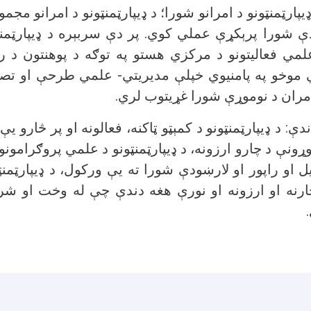
ډيپارټمنټونو د امرانو شورا؛ د ډيپارټمنټونو د امرانو مجم
ې شورا پرېکړې عملي کوي. پر دې سربېره د ډيپارټمنټو
لمي فعالیتونو د مرکزي هستو په توګه د پوهنتون د را
 موخو په پامنیوي خپلې مدیریتي- علمي طرحې او تصم
و امران د نوموړې شورا غړیتوب لري
ې: د ډيپارټمنټونو د کمېټو ټاکنه، فعالونه او پر څارو یې 
ړونې د چارو ارزونه، د ډيپارټمنټونو د علمي پروګرامونو 
ل او راپور او لارښودې شورا ته یې ورکول، د ډيپارټمنټ
 څارنه او ارزونه او نورې هغه دندې چې له وخت او 