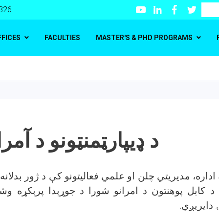
Youtube
LinkedIn
Facebook
Twitte
Search
 326
FFICES
FACULTIES
MASTER'S & PHD PROGRAMS
Skip
to
main
content
د ډيپارټمنټونو د آمر
 اداره، مدیریتي چلن او علمي فعالیتونو کې د ژور بدلانه
ه د کابل پوهنتون د امرانو شورا د جوړېدا پرېکړه و
 دايریږي