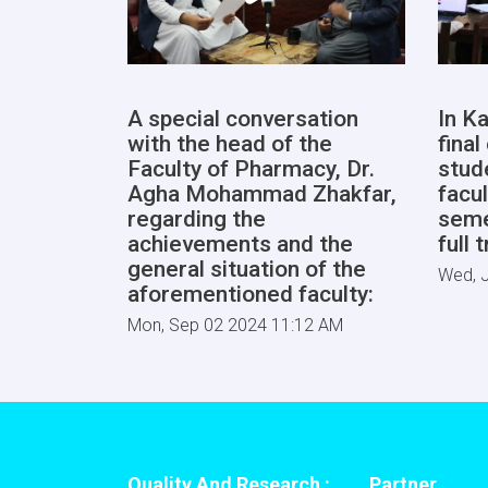
A special conversation
In Ka
with the head of the
fina
Faculty of Pharmacy, Dr.
stud
Agha Mohammad Zhakfar,
facul
regarding the
seme
achievements and the
full 
general situation of the
Wed, J
aforementioned faculty:
Mon, Sep 02 2024 11:12 AM
Quality And Research :
Partner