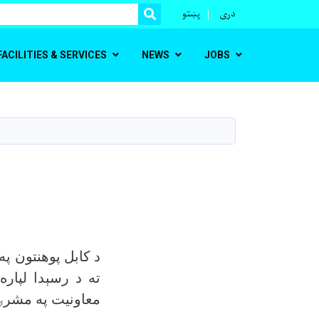
r
دری
پښتو
SEARCH
FACILITIES & SERVICES
NEWS
JOBS
د کابل پوهنتون په
ته د رسېدا لپار
معاونيت په مشرۍ.