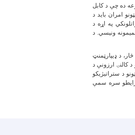
وعه ده چې د کابل
نو امران باید د
تلونکي په اړه د
یمونه ونیسي. د
څار، د ډيپارټمنټ
د کالنۍ ارزونې د
ونو د ستراتیژیکو
شرایطو سره سمې