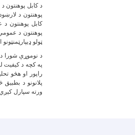
د کابل پوهنتون د 
پوهنتون د لارښود
کابل پوهنتون د ع
پوهنتون د عمومي
ټولو ډيپارټمنټون.
د نوموړې شورا دند
په کچه د کیفیت لو
راپور او هڅو تحلی
پلانونو د بطبیق
ورته سپارل کېږي.