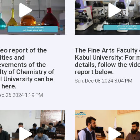
deo report of the
The Fine Arts Faculty 
ities and
Kabul University: For 
evements of the
details, follow the vid
lty of Chemistry of
report below.
l University can be
Sun, Dec 08 2024 3:04 PM
 here.
ec 26 2024 1:19 PM