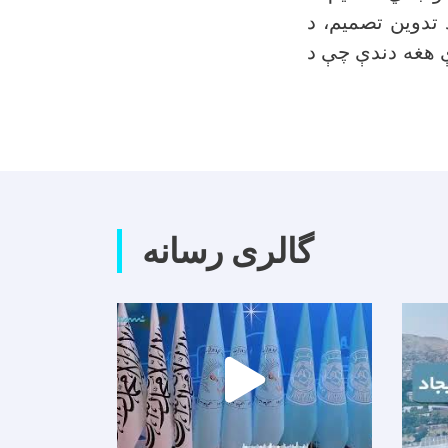
 تدوین تصمیم، د
رې هغه دندې چې د
گالری رسانه