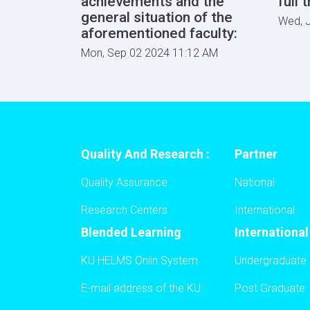
achievements and the
full 
general situation of the
Wed, J
aforementioned faculty:
Mon, Sep 02 2024 11:12 AM
Quality And Research :
Partner
Quality Assurance
National
Research Centers
International
Blended Learning
Internationa
KU HELMS Onlin System
Undergraduate
E-mail address of the KU
Post Graduate