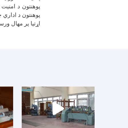
پوهنتون د امنیت 
پوهنتون د اداري چ
اړتیا پر مهال ور.