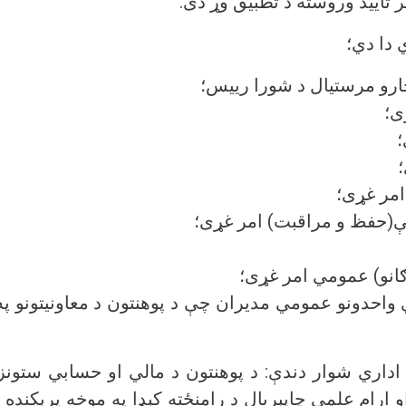
ر تایید وروسته د تطبیق وړ دی
 دا دي؛
چارو مرستیال د شورا رییس؛
ی؛
؛
؛
امر غړی؛
ې(حفظ و مراقبت) امر غړی؛
ګانو) عمومي امر غړی؛
ي واحدونو عمومي مدیران چې د پوهنتون د معاونیتونو 
 اداري شوار دندې: د پوهنتون د مالي او حسابي ستونز
 ارام علمي چاپېریال د رامنځته کېډا په موخه پرېکنده