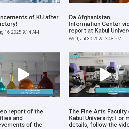
ncements of KU after
Da Afghanistan
ictory!
Information Center vi
report at Kabul Univers
ug 16 2025 9:14 AM
Wed, Jul 30 2025 3:48 PM
deo report of the
The Fine Arts Faculty 
ities and
Kabul University: For 
evements of the
details, follow the vid