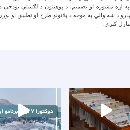
په اړه مشوره او تصمیم، د پوهنتون د لګښتي بودجې د
ارو د ښه والي په موخه د پلانونو طرح او تطبیق او نو
سپارل کېږي