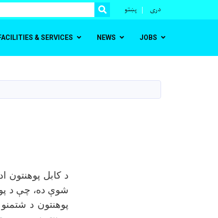
r
دری
پښتو
SEARCH
FACILITIES & SERVICES
NEWS
JOBS
د کابل پوهنتون ا
شوې ده، چې د پوه
پوهنتون د شتمنو 