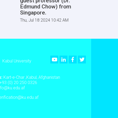
guest professor (Dr.
Edmund Chow) from
Singapore.
Thu, Jul 18 2024 10:42 AM
Youtube
LinkedIn
Facebook
Twitter
Kabul University
s:
Kart-e-Char ,Kabul, Afghanistan
+93 (0) 20 250 0326
nfo@ku.edu.af
rification@ku.edu.af