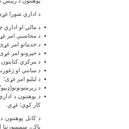
پوهنتون د رییس ت.
د اداري شورا غړي
د مالي او اداري 
د محاسبې امر غړ
د خدماتو امر غړی
د خپرونو امر غړی
د مرکزي کتابتون 
د ساتنې او ژغورن
د لیلیو امر غړی؛
د زېرمتونونو(ډيپو
د پوهنتون د ادار
کار کوي؛ غړي.
د کابل پوهنتون د
پاکۍ، سمسورتیا او