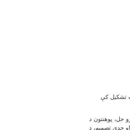
په تشکیل کې
و حل، پوهنتون د
 او جدي تصمیم، د