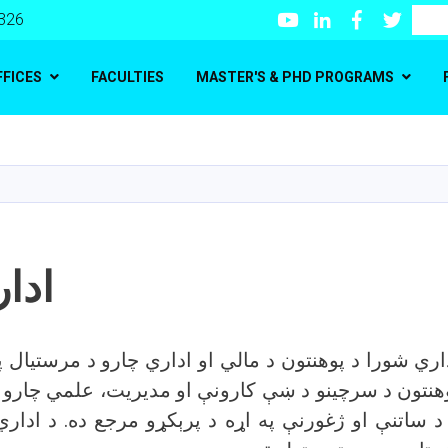
Youtube
LinkedIn
Facebook
Twitte
Search
 326
FFICES
FACULTIES
MASTER'S & PHD PROGRAMS
Skip
to
main
content
ادا
داري شورا د پوهنتون د مالي او اداري چارو د مرستیال 
نتون د سرچینو د ښې کارونې او مدیریت، علمي چارو ته
د ساتنې او ژغورنې په اړه د پرېکړو مرجع ده. د ادار