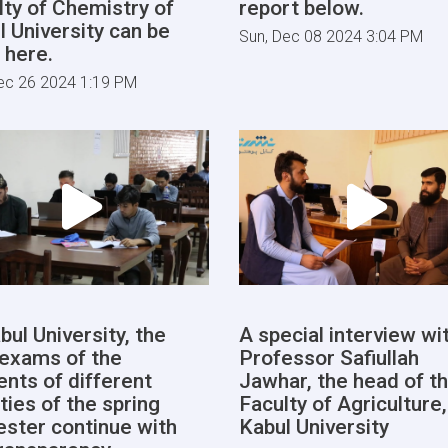
lty of Chemistry of
report below.
l University can be
Sun, Dec 08 2024 3:04 PM
 here.
ec 26 2024 1:19 PM
bul University, the
A special interview wi
l exams of the
Professor Safiullah
ents of different
Jawhar, the head of t
ties of the spring
Faculty of Agriculture,
ster continue with
Kabul University