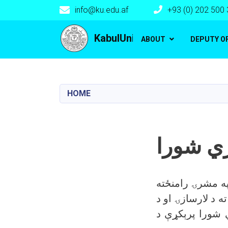
info@ku.edu.af
+93 (0) 202 500
Main navigation
KabulUniversity
ABOUT
DEPUTY O
HOME
ري شورا
په مشرۍ رامنځته
 د لارسازۍ او د
ي شورا پرېکړې د