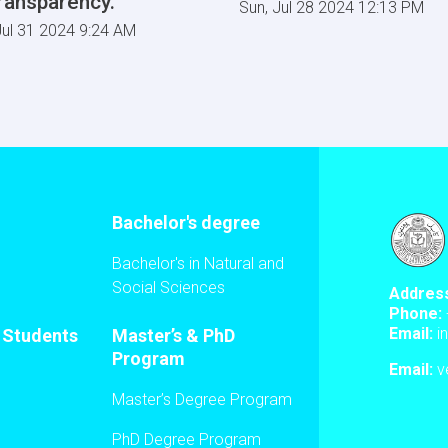
transparency.
Sun, Jul 28 2024 12:13 PM
ul 31 2024 9:24 AM
Bachelor's degree
Bachelor's in Natural and
Social Sciences
Addres
Phone:
Email:
i
l Students
Master’s & PhD
Program
Email:
ve
Master’s Degree Program
PhD Degree Program