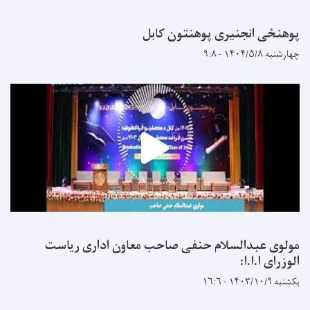
پوهنځی انجنیری پوهنتون کابل
چهارشنبه ۱۴۰۴/۵/۸ - ۹:۸
مولوی عبدالسلام حنفی صاحب معاون اداری ریاست
الوزرای ا.ا.ا:
یکشنبه ۱۴۰۳/۱۰/۹ - ۱۶:۶