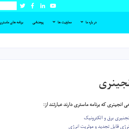
Twitter
Facebook
LinkedIn
Youtube
Search
در باره ما
معاونیت ها
پوهنځی
برنامه های ماستری 
Skip
to
main
content
جینری
انجینری که برنامه ماستری دارند عبارتند از:
نجنیری برق و الکترونیک
نرژی‌ قابل تجدید و موثریت انرژی