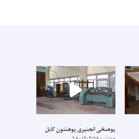
پوهنځی انجنیری پوهنتون کابل
چهارشنبه ۱۴۰۴/۵/۸ - ۹:۸