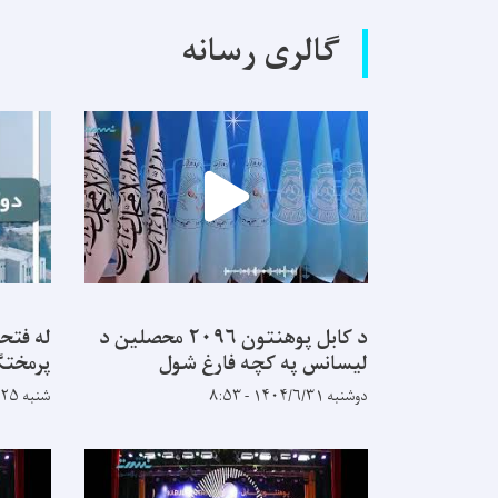
گالری رسانه
د کابل پوهنتون ۲۰۹۶ محصلین د
له فتح
لیسانس په کچه فارغ شول
پرمختګ
دوشنبه ۱۴۰۴/۶/۳۱ - ۸:۵۳
شنبه ۱۴۰۴/۵/۲۵ - ۹:۱۴