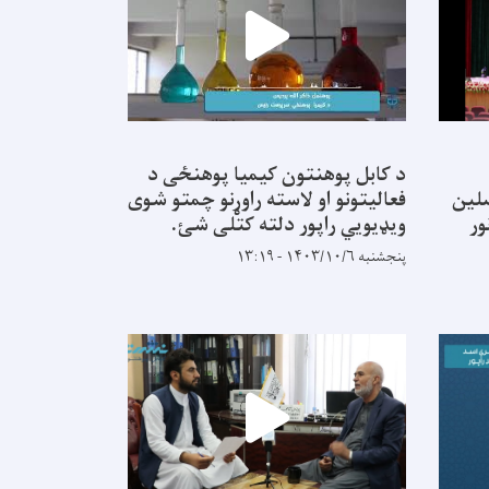
د کابل پوهنتون کیمیا پوهنځی د
نه محصلین
فعالیتونو او لاسته راوړنو چمتو شوی
ور
ویډیویي راپور دلته کتلی شئ.
پنجشنبه ۱۴۰۳/۱۰/۶ - ۱۳:۱۹