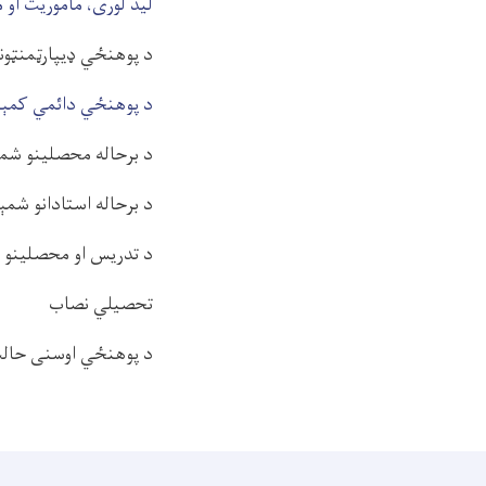
لید لوری، مأموریت او 
د پوهنځي ډیپارټمنټون
د پوهنځي دائمي کمې
د برحاله محصلینو شم
د برحاله استادانو شمې
د تدریس او محصلینو د
تحصیلي نصاب
د پوهنځي اوسنی حال