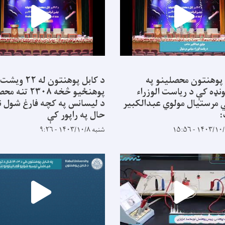
 پوهنتون محصلینو په
د کابل پوهنتون له ۲۲ ویشت
نډه کې د ریاست الوزراء
پوهنځیو څخه ۲۳۰۸ ت
مرستیال مولوي عبدالکبیر
د لیسانس په کچه فارغ شول ن
حال په راپور کې
شنبه ۱۴۰۳/۱۰/۸ - ۹:۲۶