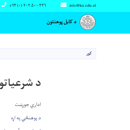
+۹۳ (۰) ۲۰۲ ۵۰۰ ۳۲۶
info@ku.edu.af
Main navigation
د کابل پوهنتون
کور
د شرعیاتو
اداري جوړښت
د پوهنځي په اړه