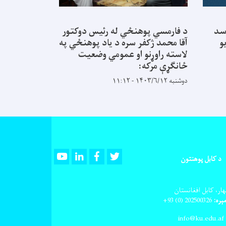
سد
د فارمسي پوهنځي له رئیس دوکتور
و
آقا محمد ژکفر سره د یاد پوهنځي په
لاسته راوړنو او عمومي وضعیت
ځانګړې مرکه:
دوشنبه ۱۴۰۳/۶/۱۲ - ۱۱:۱۲
Youtube
LinkedIn
Facebook
Twitter
د کابل پوهنتون
ار، کابل افغانستان
ېره:
202500326
(0) 93+
info@ku.edu.af