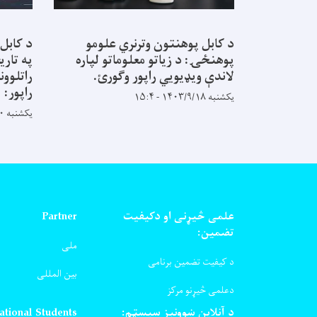
د کابل پوهنتون وترنري علومو
د کابل
پوهنځۍ: د زیاتو معلوماتو لپاره
په تاری
لاندې ویډیويي راپور وګورئ.
راتلوون
راپور:
یکشنبه ۱۴۰۳/۹/۱۸ - ۱۵:۴
یکشنبه ۱۴۰۳/۸/۲۰ - ۹:۵۸
علمی څیړنی او دکیفیت
Partner
تضمین:
ملی
د کیفیت تضمین برنامی
بین المللی
دعلمی څیړنو مرکز
د آنلاین ښوونېز سیسټم:
ational Students