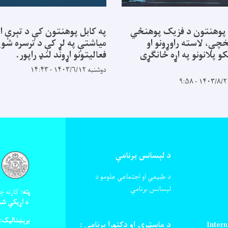
 پوهنتون د فزیک پوهنځي
په کابل پوهنتون کې د تېرې ا
خچې، لاسته راوړونو او
میاشتې په لړ کې د ترسره شوی
کو پلانونو په اړه ځانګړی
فعالیتونو اړوند لنډ راپور.
دوشنبه ۱۴۰۳/۶/۱۲ - ۱۴:۴۳
د لېسانس برنامې
د طبیعي او اجتماعي علومو د
لېسانس برنامې
پته:
کارته چه
د اړیکې شم
برېښنالیک:
Intern
د ماسټرۍ او دکتورا برنامی :