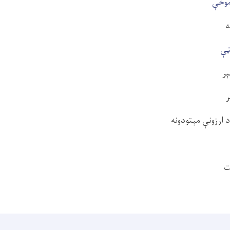
موخې
ه
ټې
ېر
ر
 ارزونې مېتودونه
ت