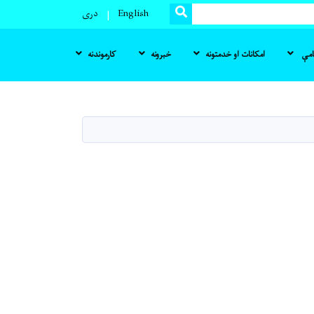
SEARCH
English
دری
نامې
امکانات او خدمتونه
خبرونه
کارموندنه