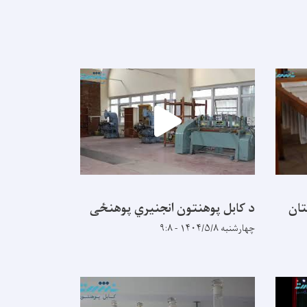
تان
د کابل پوهنتون انجنیري پوهنځی
چهارشنبه ۱۴۰۴/۵/۸ - ۹:۸