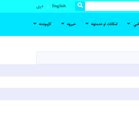
SEARCH
English
دری
نامې
امکانات او خدمتونه
خبرونه
کارموندنه