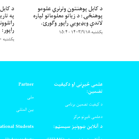
د کابل پوهنتون وترنري علومو
د کابل
پوهنځۍ: د زیاتو معلوماتو لپاره
په تاری
لاندې ویډیويي راپور وګورئ.
راتلوون
راپور:
یکشنبه ۱۴۰۳/۹/۱۸ - ۱۵:۴
یکشنبه ۱۴۰۳/۸/۲۰ - ۹:۵۸
علمی څیړنی او دکیفیت
Partner
تضمین:
ملی
د کیفیت تضمین برنامی
بین المللی
دعلمی څیړنو مرکز
د آنلاین ښوونېز سیسټم:
ational Students