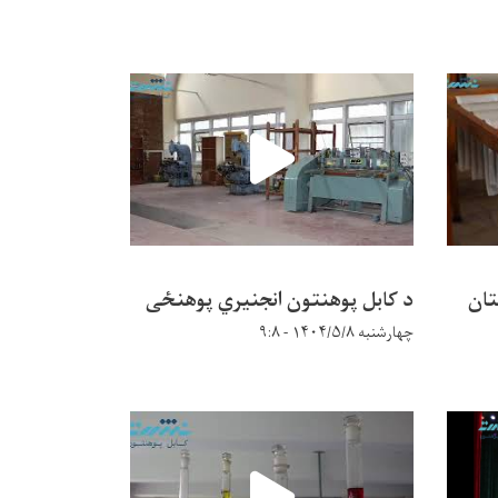
تان
د کابل پوهنتون انجنیري پوهنځی
چهارشنبه ۱۴۰۴/۵/۸ - ۹:۸