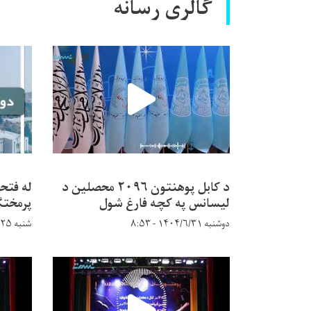
گالری رسانه
د کابل پوهنتون ۲۰۹۶ محصلین د
له فتح
لیسانس په کچه فارغ شول
پرمختګ
دوشنبه ۱۴۰۴/۶/۳۱ - ۸:۵۳
شنبه ۱۴۰۴/۵/۲۵ - ۹:۱۴