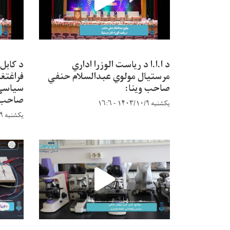
د ا.ا.ا د ریاست الوزرا اداري
د کابل
مرستیال مولوي عبدالسلام حنفي
فراغتغو
صاحب وینا:
سیاسي 
صاحب:
یکشنبه ۱۴۰۳/۱۰/۹ - ۱۶:۶
یکشنبه ۱۴۰۳/۱۰/۹ - ۱۵:۵۶