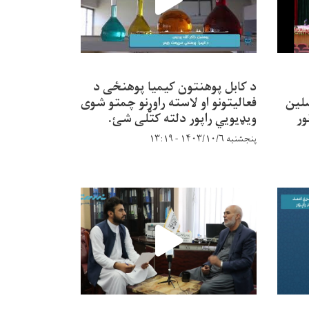
د کابل پوهنتون کیمیا پوهنځی د
نه محصلین
فعالیتونو او لاسته راوړنو چمتو شوی
ور
ویډیویي راپور دلته کتلی شئ.
پنجشنبه ۱۴۰۳/۱۰/۶ - ۱۳:۱۹