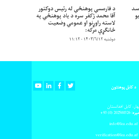
سد
د فارمسي پوهنځي له رئیس دوکتور
و
آقا محمد ژکفر سره د یاد پوهنځي په
لاسته راوړنو او عمومي وضعیت
ځانګړې مرکه:
دوشنبه ۱۴۰۳/۶/۱۲ - ۱۱:۱۲
Youtube
LinkedIn
Facebook
Twitter
د کابل پوهنتون
ار، کابل افغانستان
ېره:
202500326
(0) 93+
info@ku.edu.af
verification@ku.edu.af