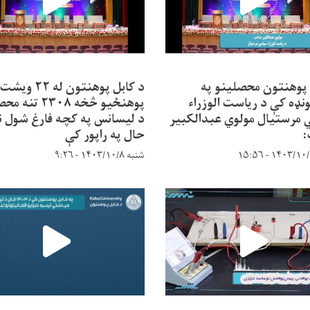
 پوهنتون محصلینو په
د کابل پوهنتون له ۲۲ ویشت
نډه کې د ریاست الوزراء
پوهنځیو څخه ۲۳۰۸ ت
مرستیال مولوي عبدالکبیر
د لیسانس په کچه فارغ شول ن
حال په راپور کې
شنبه ۱۴۰۳/۱۰/۸ - ۹:۲۶