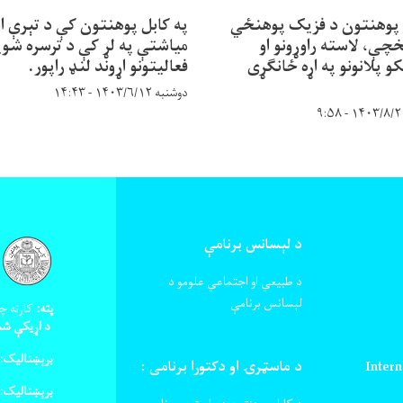
 پوهنتون د فزیک پوهنځي
په کابل پوهنتون کې د تېرې ا
خچې، لاسته راوړونو او
میاشتې په لړ کې د ترسره شوی
کو پلانونو په اړه ځانګړی
فعالیتونو اړوند لنډ راپور.
دوشنبه ۱۴۰۳/۶/۱۲ - ۱۴:۴۳
د لېسانس برنامې
د طبیعي او اجتماعي علومو د
لېسانس برنامې
پته:
کارته چه
د اړیکې شم
برېښنالیک:
Intern
د ماسټرۍ او دکتورا برنامی :
برېښنالیک: